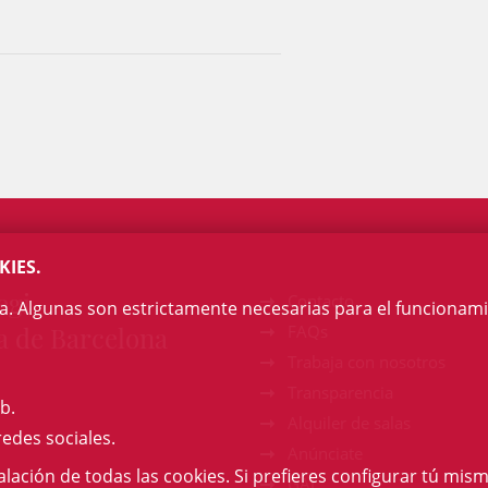
KIES.
egi
Contacto
na. Algunas son estrictamente necesarias para el funcionami
a de Barcelona
FAQs
Trabaja con nosotros
Transparencia
b.
Alquiler de salas
redes sociales.
Anúnciate
talación de todas las cookies. Si prefieres configurar tú mism
GAJ