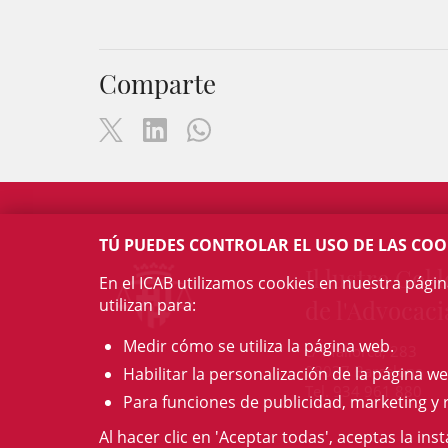
Comparte
TÚ PUEDES CONTROLAR EL USO DE LAS COO
Il·lustre Col·l
En el ICAB utilizamos cookies en nuestra pági
utilizan para:
de l'Advocaci
Medir cómo se utiliza la página web.
c/ Mallorca, 283
08037 Barcelona
Habilitar la personalización de la página we
Tel. 934 961 880
Para funciones de publicidad, marketing y 
Al hacer clic en 'Aceptar todas', aceptas la ins