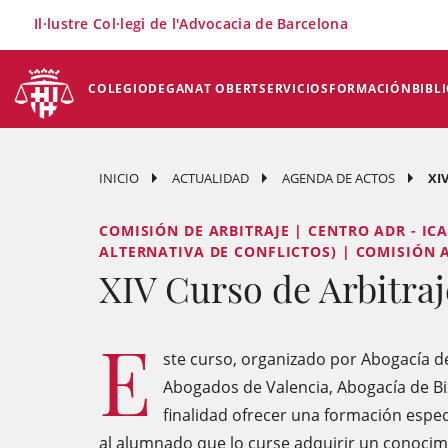
×
Il·lustre Col·legi de l'Advocacia de Barcelona
COLEGIO
DEGANAT OBERT
SERVICIOS
FORMACIÓN
BIBL
INICIO
ACTUALIDAD
AGENDA DE ACTOS
XI
COMISIÓN DE ARBITRAJE | CENTRO ADR - IC
ALTERNATIVA DE CONFLICTOS) | COMISIÓN A
XIV Curso de Arbitraj
E
ste curso, organizado por Abogacía de
Abogados de Valencia, Abogacía de Bi
finalidad ofrecer una formación espec
al alumnado que lo curse adquirir un conocim