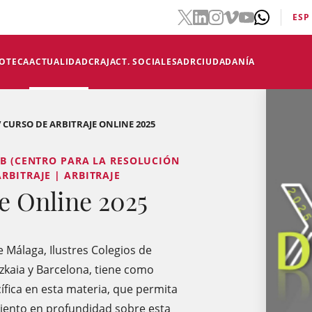
ESP
IOTECA
ACTUALIDAD
CRAJ
ACT. SOCIALES
ADR
CIUDADANÍA
V CURSO DE ARBITRAJE ONLINE 2025
AB (CENTRO PARA LA RESOLUCIÓN
RBITRAJE | ARBITRAJE
e Online 2025
 Málaga, Ilustres Colegios de
zkaia y Barcelona, tiene como
ífica en esta materia, que permita
iento en profundidad sobre esta