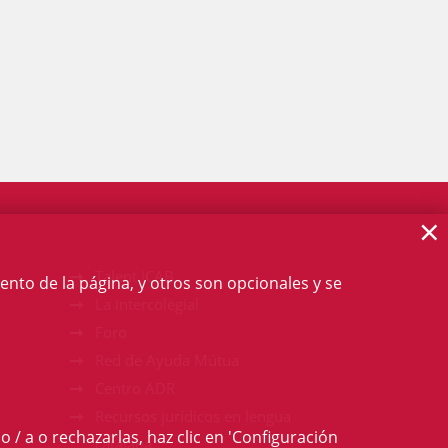
×
Talent ICAB
ento de la página, y otros son opcionales y se
La intercolegial
Foro
Red de Ayuda Mútua
Centro ADR
Recursos jurídicos en lengua
o / a o rechazarlas, haz clic en 'Configuración
catalana