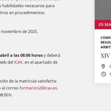
as habilidades necesarias para
itros en procedimientos
05
MA
de noviembre de 2025.
COMIS
RESOL
ARBIT
XIV
 abril a las 08:00 horas
y deberá
 web del
ICAV
, en el apartado de
ción de la matrícula satisfecha
 al correo
formacion2@icav.es
,
08:00 h.