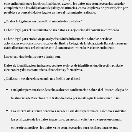
consentimiento para las otras finalidades, excepto los datos que sean necesarias para dar
cumplimiento a las obligaciones legales y estatutarias, como los plazos de prescripción por
posibles responsabilidades legales en base al tratamiento realizado.
¿Cuál es la legitimación para el tratamiento de sus datos?
La base legal para el tratamiento de sus datos es la ejecución del concurso convocado.
La base legal para enviar vía postal y electrónica información sobre los servicios,
actividades o concursos convocados del Ilustre Colegio de la Abogacía de Barcelona que no
estén directamente relacionados con el concurso convocado es el consentimiento.
Las categorías de datos que se tratan son:
Datos de identificación, imágenes, códigos o claves de identificación, dirección postal o
electrónica y datos económicos, financieros y formativos.
¿Cuáles son sus derechos cuando nos facilita sus datos?
Cualquier persona tiene derecho a obtener confirmación sobre si el Ilustre Colegio de
la Abogacía de Barcelona está tratando datos personales que le conciernen, o no.
Los interesados ​​tienen derecho a acceder a sus datos personales, así como a solicitar
la rectificación de los datos inexactos o, en su caso, solicitar su supresión cuando,
entre otros motivos, los datos ya no sean necesarios para los fines para los que