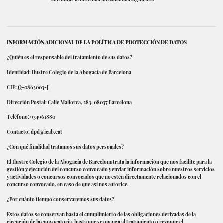
INFORMACIÓN ADICIONAL DE LA POLÍTICA DE PROTECCIÓN DE DATOS
¿Quién es el responsable del tratamiento de sus datos?
Identidad: Ilustre Colegio de la Abogacía de Barcelona
CIF: Q-0863003-J
Dirección Postal: Calle Mallorca, 283, 08037 Barcelona
Teléfono: 934961880
Contacto:
dpd@icab.cat
¿Con qué finalidad tratamos sus datos personales?
El Ilustre Colegio de la Abogacía de Barcelona trata la información que nos facilite para la
gestión y ejecución del concurso convocado y enviar información sobre nuestros servicios
y actividades o concursos convocados que no estén directamente relacionados con el
concurso convocado, en caso de que así nos autorice.
¿Por cuánto tiempo conservaremos sus datos?
Estos datos se conservan hasta el cumplimiento de las obligaciones derivadas de la
ejecución de la convocatoria, hasta que se oponga al tratamiento o revoque el