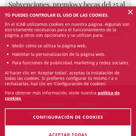
Subvenciones, premios y becas del 25 al
×
31 de julio de 2026
TÚ PUEDES CONTROLAR EL USO DE LAS COOKIES.
La Biblioteca del Ilustre Colegio de la Abogacía de
En el ICAB utilizamos cookies en nuestra página. Algunas son
Barcelona (ICAB) recopila cada semana los premios, becas
estrictamente necesarias para el funcionamiento de la
y subvenciones que pueden resultar de interés para las
página, y otros son opcionales y se utilizan para:
personas colegiadas.
Medir cómo se utiliza la página web.
Fri Jul 31 14:00:00 CEST 2026
Habilitar la personalización de la página web.
Para funciones de publicidad, marketing y redes sociales.
VER TODAS LAS NOTICIAS
Al hacer clic en 'Aceptar todas', aceptas la instalación de
todas las cookies. Si prefieres configurar tú mismo / a o
rechazarlas, haz clic en 'Configuración de cookies'.
Para obtener más información, visite nuestra
política de
MAPA WEB
ACCESIBILIDAD
AVISO LEGAL
cookies
.
PRIVACIDAD
COOKIES
CONDICIONES GENERALES
CALIDAD
CONFIGURACIÓN DE COOKIES
CÓDIGO ÉTICO
© Fri Aug 07 07:40:29 CEST 2026 Il·lustre Col·legi de l'Advocacia
ACEPTAR TODAS