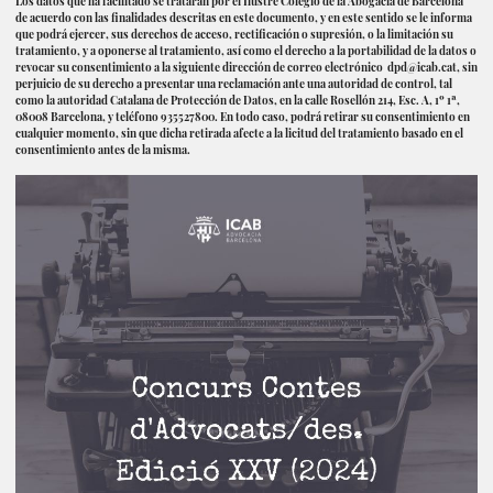
Los datos que ha facilitado se tratarán por el Ilustre Colegio de la Abogacía de Barcelona
de acuerdo con las finalidades descritas en este documento, y en este sentido se le informa
que podrá ejercer, sus derechos de acceso, rectificación o supresión, o la limitación su
tratamiento, y a oponerse al tratamiento, así como el derecho a la portabilidad de la datos o
revocar su consentimiento a la siguiente dirección de correo electrónico
dpd@icab.cat
, sin
perjuicio de su derecho a presentar una reclamación ante una autoridad de control, tal
como la autoridad Catalana de Protección de Datos, en la calle Rosellón 214, Esc. A, 1º 1ª,
08008 Barcelona, y teléfono 935527800. En todo caso, podrá retirar su consentimiento en
cualquier momento, sin que dicha retirada afecte a la licitud del tratamiento basado en el
consentimiento antes de la misma.