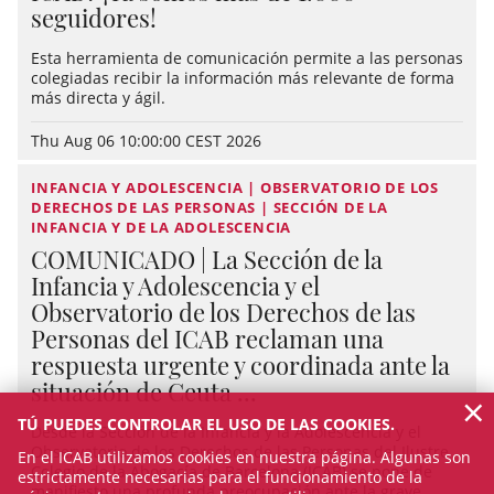
seguidores!
Esta herramienta de comunicación permite a las personas
colegiadas recibir la información más relevante de forma
más directa y ágil.
Thu Aug 06 10:00:00 CEST 2026
INFANCIA Y ADOLESCENCIA | OBSERVATORIO DE LOS
DERECHOS DE LAS PERSONAS | SECCIÓN DE LA
INFANCIA Y DE LA ADOLESCENCIA
COMUNICADO | La Sección de la
Infancia y Adolescencia y el
Observatorio de los Derechos de las
Personas del ICAB reclaman una
respuesta urgente y coordinada ante la
situación de Ceuta ...
×
TÚ PUEDES CONTROLAR EL USO DE LAS COOKIES.
Desde la Sección de la Infancia y la Adolescencia y el
Observatorio de los Derechos de las Personas del Ilustre
En el ICAB utilizamos cookies en nuestra página. Algunas son
Colegio de la Abogacía de Barcelona (ICAB) se pone de
estrictamente necesarias para el funcionamiento de la
manifiesto una profunda preocupación ante la grave