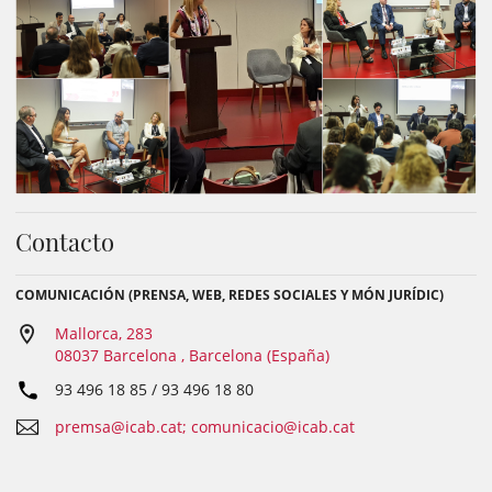
Contacto
COMUNICACIÓN (PRENSA, WEB, REDES SOCIALES Y MÓN JURÍDIC)
Mallorca, 283
08037 Barcelona , Barcelona (España)
93 496 18 85 / 93 496 18 80
premsa@icab.cat; comunicacio@icab.cat