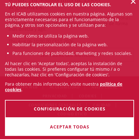
×
TÚ PUEDES CONTROLAR EL USO DE LAS COOKIES.
seguidores!
En el ICAB utilizamos cookies en nuestra página. Algunas son
Esta herramienta de comunicación permite a las personas
estrictamente necesarias para el funcionamiento de la
colegiadas recibir la información más relevante de forma
página, y otros son opcionales y se utilizan para:
más directa y ágil.
Medir cómo se utiliza la página web.
Thu Aug 06 10:00:00 CEST 2026
Habilitar la personalización de la página web.
Para funciones de publicidad, marketing y redes sociales.
VER TODAS LAS NOTICIAS
Al hacer clic en 'Aceptar todas', aceptas la instalación de
todas las cookies. Si prefieres configurar tú mismo / a o
rechazarlas, haz clic en 'Configuración de cookies'.
Para obtener más información, visite nuestra
política de
MAPA WEB
ACCESIBILIDAD
AVISO LEGAL
cookies
.
PRIVACIDAD
COOKIES
CONDICIONES GENERALES
CALIDAD
CONFIGURACIÓN DE COOKIES
CÓDIGO ÉTICO
© Fri Aug 07 13:00:15 CEST 2026 Il·lustre Col·legi de l'Advocacia
ACEPTAR TODAS
de Barcelona. Todos los derechos reservados