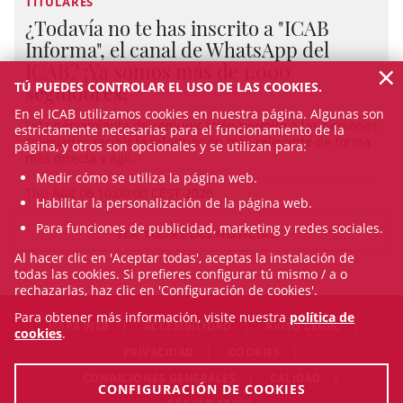
TITULARES
¿Todavía no te has inscrito a "ICAB
Informa", el canal de WhatsApp del
×
ICAB? ¡Ya somos más de 1.000
TÚ PUEDES CONTROLAR EL USO DE LAS COOKIES.
seguidores!
En el ICAB utilizamos cookies en nuestra página. Algunas son
Esta herramienta de comunicación permite a las personas
estrictamente necesarias para el funcionamiento de la
colegiadas recibir la información más relevante de forma
página, y otros son opcionales y se utilizan para:
más directa y ágil.
Medir cómo se utiliza la página web.
Thu Aug 06 10:00:00 CEST 2026
Habilitar la personalización de la página web.
Para funciones de publicidad, marketing y redes sociales.
VER TODAS LAS NOTICIAS
Al hacer clic en 'Aceptar todas', aceptas la instalación de
todas las cookies. Si prefieres configurar tú mismo / a o
rechazarlas, haz clic en 'Configuración de cookies'.
Para obtener más información, visite nuestra
política de
MAPA WEB
ACCESIBILIDAD
AVISO LEGAL
cookies
.
PRIVACIDAD
COOKIES
CONDICIONES GENERALES
CALIDAD
CONFIGURACIÓN DE COOKIES