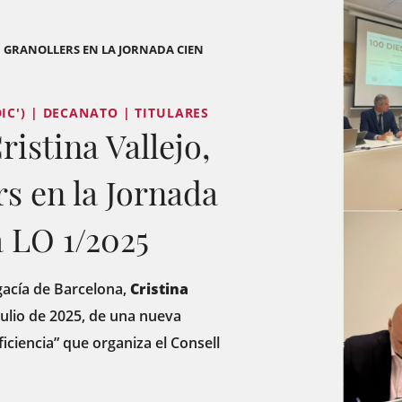
EN GRANOLLERS EN LA JORNADA CIEN
IC') | DECANATO | TITULARES
istina Vallejo,
rs en la Jornada
a LO 1/2025
cía de Barcelona, ​​
Cristina
julio de 2025, de una nueva
iciencia” que organiza el Consell