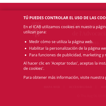
TÚ PUEDES CONTROLAR EL USO DE LAS COO
Il·lustre Col·l
En el ICAB utilizamos cookies en nuestra pági
utilizan para:
de l'Advocaci
Medir cómo se utiliza la página web.
c/ Mallorca, 283
08037 Barcelona
Habilitar la personalización de la página we
Tel. 934 961 880
Para funciones de publicidad, marketing y 
Al hacer clic en 'Aceptar todas', aceptas la ins
de cookies'.
Para obtener más información, visite nuestra
MAPA WEB
ACCESIBILIDAD
AV
© Thu Aug 06 00:45: