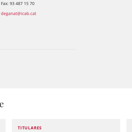
Fax: 93 487 15 70
deganat@icab.cat
e
TITULARES