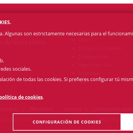
KIES.
egi
Contacto
na. Algunas son estrictamente necesarias para el funcionami
a de Barcelona
FAQs
Trabaja con nosotros
Transparencia
b.
Alquiler de salas
redes sociales.
Anúnciate
talación de todas las cookies. Si prefieres configurar tú mism
GAJ
política de cookies
.
ISO LEGAL
PRIVACIDAD
COOKIES
CONDICIONES GENE
49 CEST 2026 Il·lustre Col·legi de l'Advocacia de Barcelona. Todos los
CONFIGURACIÓN DE COOKIES