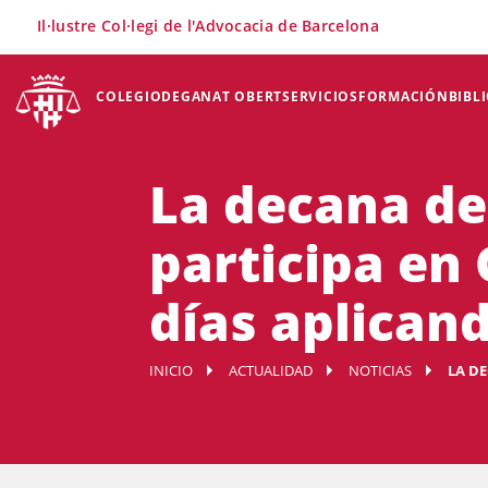
×
Il·lustre Col·legi de l'Advocacia de Barcelona
COLEGIO
DEGANAT OBERT
SERVICIOS
FORMACIÓN
BIBL
La decana del
participa en 
días aplicand
INICIO
ACTUALIDAD
NOTICIAS
LA DE