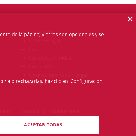
×
Talent ICAB
ento de la página, y otros son opcionales y se
La intercolegial
Foro
Red de Ayuda Mútua
Centro ADR
Recursos jurídicos en lengua
o / a o rechazarlas, haz clic en 'Configuración
catalana
RALES
CALIDAD
CÓDIGO ÉTICO
 derechos reservados
ACEPTAR TODAS