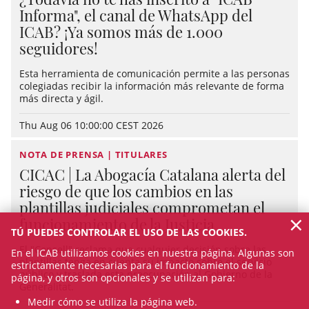
Informa", el canal de WhatsApp del
ICAB? ¡Ya somos más de 1.000
seguidores!
Esta herramienta de comunicación permite a las personas
colegiadas recibir la información más relevante de forma
más directa y ágil.
Thu Aug 06 10:00:00 CEST 2026
NOTA DE PRENSA | TITULARES
CICAC | La Abogacía Catalana alerta del
riesgo de que los cambios en las
plantillas judiciales comprometan el
×
funcionamiento de la Justicia
TÚ PUEDES CONTROLAR EL USO DE LAS COOKIES.
El "Consell" reclama que cualquier decisión sobre las
En el ICAB utilizamos cookies en nuestra página. Algunas son
plantillas tenga en cuenta su impacto sobre el servicio
estrictamente necesarias para el funcionamiento de la
público y traslada esta preocupación al Gobierno de la
página, y otros son opcionales y se utilizan para:
Generalitat.
Medir cómo se utiliza la página web.