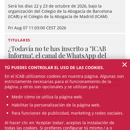
Será los días 22 y 23 de octubre de 2026, bajo la
organización del Colegio de la Abogacía de Barcelona
(ICAB) y el Colegio de la Abogacía de Madrid (ICAM)
Fri Aug 07 11:03:00 CEST 2026
TITULARES
¿Todavía no te has inscrito a "ICAB
Informa", el canal de WhatsApp del
×
ICAB? ¡Ya somos más de 1.000
TÚ PUEDES CONTROLAR EL USO DE LAS COOKIES.
seguidores!
En el ICAB utilizamos cookies en nuestra página. Algunas son
Esta herramienta de comunicación permite a las personas
estrictamente necesarias para el funcionamiento de la
colegiadas recibir la información más relevante de forma
página, y otros son opcionales y se utilizan para:
más directa y ágil.
Medir cómo se utiliza la página web.
Thu Aug 06 10:00:00 CEST 2026
Habilitar la personalización de la página web.
Para funciones de publicidad, marketing y redes sociales.
VER TODAS LAS NOTICIAS
Al hacer clic en 'Aceptar todas', aceptas la instalación de
todas las cookies. Si prefieres configurar tú mismo / a o