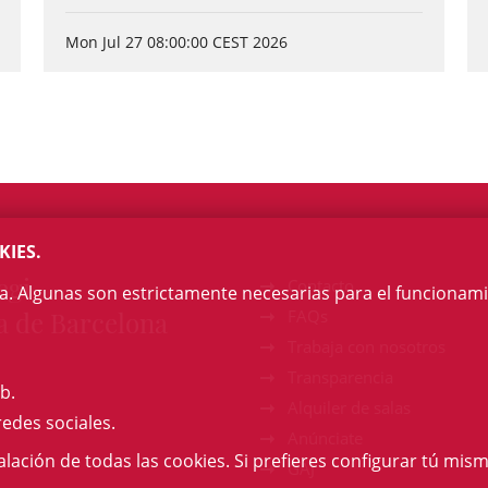
Mon Jul 27 08:00:00 CEST 2026
KIES.
egi
Contacto
na. Algunas son estrictamente necesarias para el funcionami
a de Barcelona
FAQs
Trabaja con nosotros
Transparencia
b.
Alquiler de salas
redes sociales.
Anúnciate
talación de todas las cookies. Si prefieres configurar tú mism
GAJ