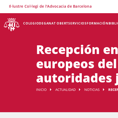
×
Il·lustre Col·legi de l'Advocacia de Barcelona
COLEGIO
DEGANAT OBERT
SERVICIOS
FORMACIÓN
BIBL
Recepción en
europeos del
autoridades j
INICIO
ACTUALIDAD
NOTICIAS
RECE