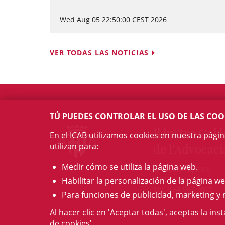
Wed Aug 05 22:50:00 CEST 2026
VER TODAS LAS NOTICIAS
TÚ PUEDES CONTROLAR EL USO DE LAS COO
Il·lustre Col·l
En el ICAB utilizamos cookies en nuestra pági
utilizan para:
de l'Advocaci
Medir cómo se utiliza la página web.
c/ Mallorca, 283
08037 Barcelona
Habilitar la personalización de la página we
Tel. 934 961 880
Para funciones de publicidad, marketing y 
Al hacer clic en 'Aceptar todas', aceptas la ins
de cookies'.