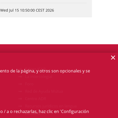
Wed Jul 15 10:50:00 CEST 2026
×
Talent ICAB
ento de la página, y otros son opcionales y se
La intercolegial
Foro
Red de Ayuda Mútua
Centro ADR
Recursos jurídicos en lengua
o / a o rechazarlas, haz clic en 'Configuración
catalana