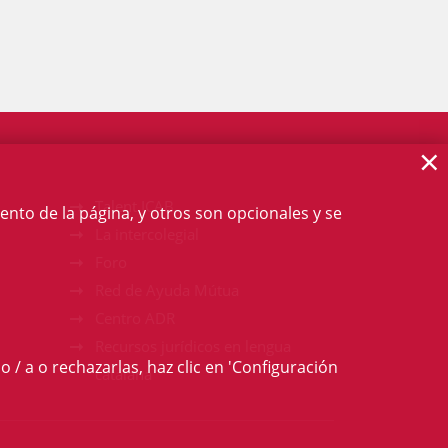
×
Talent ICAB
ento de la página, y otros son opcionales y se
La intercolegial
Foro
Red de Ayuda Mútua
Centro ADR
Recursos jurídicos en lengua
o / a o rechazarlas, haz clic en 'Configuración
catalana