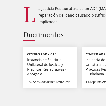
L
a Justicia Restauratura es un ADR (MASC
reparación del daño causado o sufrido
implicadas.
Documentos
CENTRO ADR - ICAB
CENTRO ADR 
Instancia de Solicitud
Instancia de 
Unilateral de Justicia y
Unilateral de
Prácticas Restaurativas -
Prácticas Re
Abogacía
Ciudadanía
Thu Apr 03 17:40:00 CEST 2025
198.5048828125 Kb
PDF
Thu Apr 03 17:
198.20