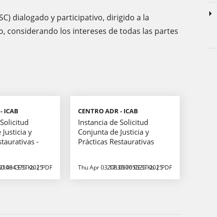
) dialogado y participativo, dirigido a la
, considerando los intereses de todas las partes
- ICAB
CENTRO ADR - ICAB
Solicitud
Instancia de Solicitud
 Justicia y
Conjunta de Justicia y
staurativas -
Prácticas Restaurativas
40:00 CEST 2025
21484375 Kb
PDF
Thu Apr 03 17:30:00 CEST 2025
208.09765625 Kb
PDF