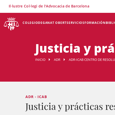
×
Il·lustre Col·legi de l'Advocacia de Barcelona
COLEGIO
DEGANAT OBERT
SERVICIOS
FORMACIÓN
BIBL
Justicia y pr
INICIO
ADR
ADR-ICAB CENTRO DE RESOL
ADR - ICAB
Justicia y prácticas r