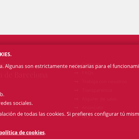
KIES.
egi
Contacto
na. Algunas son estrictamente necesarias para el funcionami
a de Barcelona
FAQs
Trabaja con nosotros
Transparencia
b.
Alquiler de salas
redes sociales.
Anúnciate
talación de todas las cookies. Si prefieres configurar tú mism
GAJ
política de cookies
.