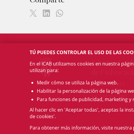
TÚ PUEDES CONTROLAR EL USO DE LAS COO
Il·lustre Col·l
En el ICAB utilizamos cookies en nuestra pági
utilizan para:
de l'Advocaci
Medir cómo se utiliza la página web.
c/ Mallorca, 283
08037 Barcelona
Habilitar la personalización de la página we
Tel. 934 961 880
Para funciones de publicidad, marketing y 
Al hacer clic en 'Aceptar todas', aceptas la ins
de cookies'.
Para obtener más información, visite nuestra