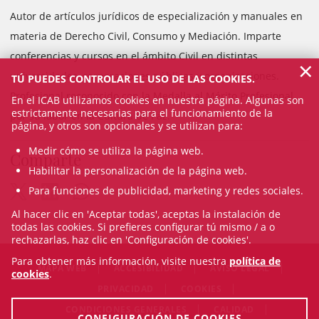
Autor de artículos jurídicos de especialización y manuales en
materia de Derecho Civil, Consumo y Mediación. Imparte
conferencias y cursos en el ámbito Civil en distintas
×
universidades, corporaciones públicas y organizaciones.
TÚ PUEDES CONTROLAR EL USO DE LAS COOKIES.
Profesional reconocido con la Medalla al Mérito Profesional
En el ICAB utilizamos cookies en nuestra página. Algunas son
estrictamente necesarias para el funcionamiento de la
por su labor en la Cultura de Paz.
página, y otros son opcionales y se utilizan para:
Medir cómo se utiliza la página web.
Comparte
Habilitar la personalización de la página web.
Para funciones de publicidad, marketing y redes sociales.
Al hacer clic en 'Aceptar todas', aceptas la instalación de
todas las cookies. Si prefieres configurar tú mismo / a o
rechazarlas, haz clic en 'Configuración de cookies'.
Para obtener más información, visite nuestra
política de
MAPA WEB
ACCESIBILIDAD
AVISO LEGAL
cookies
.
PRIVACIDAD
COOKIES
CONDICIONES GENERALES
CALIDAD
CONFIGURACIÓN DE COOKIES