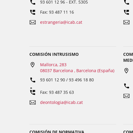
93 601 12 96
- EXT.
5305
Fax: 93 487 11 16
estrangeria@icab.cat
COMISIÓN INTRUSISMO
COM
MED
Mallorca, 283
08037 Barcelona , Barcelona (España)
93 601 12 90 / 93 496 18 80
Fax: 93 487 35 63
deontologia@icab.cat
COMISIÓN DE NORMATIVA
COM