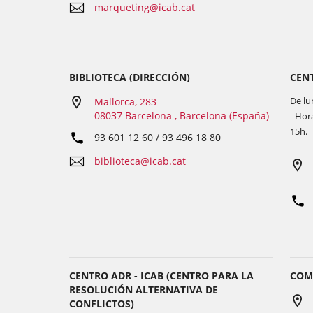
marqueting@icab.cat
BIBLIOTECA (DIRECCIÓN)
CENT
De lu
Mallorca, 283
08037 Barcelona , Barcelona (España)
- Hor
15h.
93 601 12 60 / 93 496 18 80
biblioteca@icab.cat
CENTRO ADR - ICAB (CENTRO PARA LA
COM
RESOLUCIÓN ALTERNATIVA DE
CONFLICTOS)