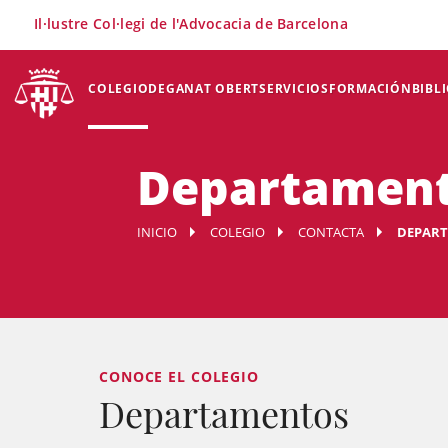
×
Il·lustre Col·legi de l'Advocacia de Barcelona
COLEGIO
DEGANAT OBERT
SERVICIOS
FORMACIÓN
BIBL
Departamen
INICIO
COLEGIO
CONTACTA
DEPAR
CONOCE EL COLEGIO
Departamentos