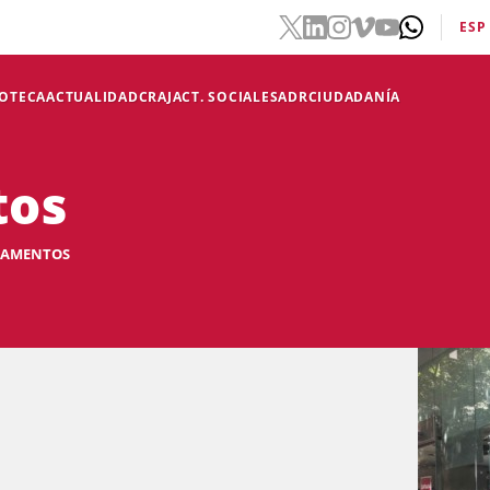
ESP
IOTECA
ACTUALIDAD
CRAJ
ACT. SOCIALES
ADR
CIUDADANÍA
tos
TAMENTOS