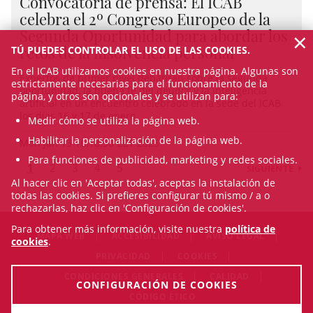
Convocatoria de prensa: El ICAB
celebra el 2º Congreso Europeo de la
Segunda Oportunidad para abordar los
×
retos de la insolvencia personal
TÚ PUEDES CONTROLAR EL USO DE LAS COOKIES.
En el ICAB utilizamos cookies en nuestra página. Algunas son
Expertos de primer nivel debatirán sobre la segunda
estrictamente necesarias para el funcionamiento de la
oportunidad, la buena fe del deudor y la inteligencia
página, y otros son opcionales y se utilizan para:
artificial en un encuentro celebrado en la sede del ICAB
los días 16 y 17 de enero
Medir cómo se utiliza la página web.
Habilitar la personalización de la página web.
Mon Jan 13 16:18:50 CET 2025
Para funciones de publicidad, marketing y redes sociales.
1
2
3
4
5
SIGUIENTE
Al hacer clic en 'Aceptar todas', aceptas la instalación de
todas las cookies. Si prefieres configurar tú mismo / a o
rechazarlas, haz clic en 'Configuración de cookies'.
Para obtener más información, visite nuestra
política de
MAPA WEB
ACCESIBILIDAD
AVISO LEGAL
cookies
.
PRIVACIDAD
COOKIES
CONDICIONES GENERALES
CALIDAD
CONFIGURACIÓN DE COOKIES
CÓDIGO ÉTICO