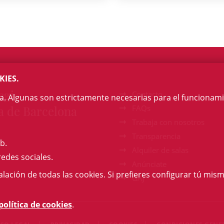
KIES.
egi
Contacto
na. Algunas son estrictamente necesarias para el funcionami
a de Barcelona
FAQs
Trabaja con nosotros
Transparencia
b.
Alquiler de salas
redes sociales.
Anúnciate
talación de todas las cookies. Si prefieres configurar tú mism
GAJ
política de cookies
.