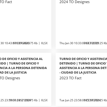
TO Fact
2024 TO Designes
 30 10:43:00 CET 2025
179.896484375 Kb
XLSX
Thu Jan 30 10:33:00 CET 2025
784.30078125 Kb
 DE OFICIO Y ASISTENCIA AL
TURNO DE OFICIO Y ASISTENCI
IDO | TURNO DE OFICIO Y
DETENIDO | TURNO DE OFICIO 
ENCIA A LA PERSONA DETENIDA
ASISTENCIA A LA PERSONA DE
AD DE LA JUSTICIA
- CIUDAD DE LA JUSTICIA
TO Designes
2023 TO Fact
 25 23:59:00 CEST 2024
1107.2412109375 Kb
XLSX
Tue Jun 25 23:58:00 CEST 2024
185.30078125 Kb