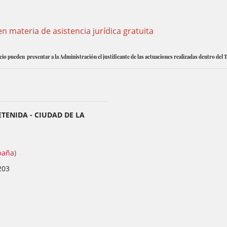
en materia de asistencia jurídica gratuita
cio pueden presentar a la Administración el justificante de las actuaciones realizadas dentro del 
ETENIDA - CIUDAD DE LA
paña)
203