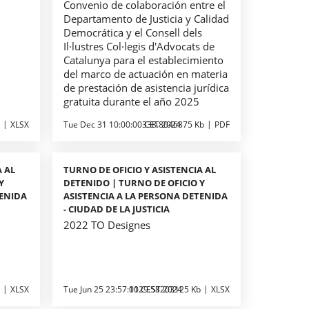
Convenio de colaboración entre el
Departamento de Justicia y Calidad
Democrática y el Consell dels
Il·lustres Col·legis d'Advocats de
Catalunya para el establecimiento
del marco de actuación en materia
de prestación de asistencia jurídica
gratuita durante el año 2025
XLSX
Tue Dec 31 10:00:00 CET 2024
338.8046875 Kb
PDF
A AL
TURNO DE OFICIO Y ASISTENCIA AL
Y
DETENIDO | TURNO DE OFICIO Y
TENIDA
ASISTENCIA A LA PERSONA DETENIDA
- CIUDAD DE LA JUSTICIA
2022 TO Designes
XLSX
Tue Jun 25 23:57:00 CEST 2024
1129.58203125 Kb
XLSX