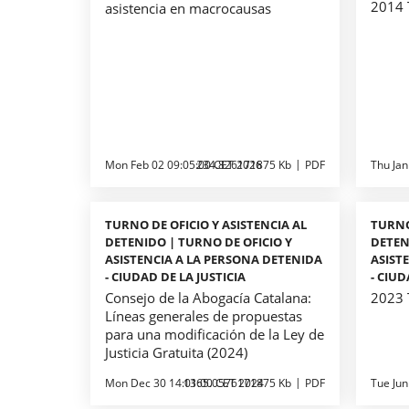
2014 
asistencia en macrocausas
Mon Feb 02 09:05:00 CET 2026
234.826171875 Kb
PDF
Thu Jan
TURNO DE OFICIO Y ASISTENCIA AL
TURNO
DETENIDO | TURNO DE OFICIO Y
DETEN
ASISTENCIA A LA PERSONA DETENIDA
ASIST
- CIUDAD DE LA JUSTICIA
- CIUD
Consejo de la Abogacía Catalana:
2023 
Líneas generales de propuestas
para una modificación de la Ley de
Justicia Gratuita (2024)
Mon Dec 30 14:01:00 CET 2024
1365.0576171875 Kb
PDF
Tue Jun