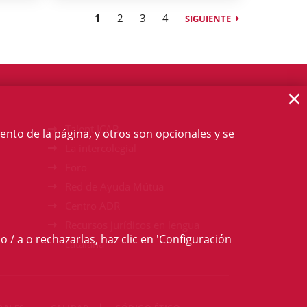
1
2
3
4
SIGUIENTE
×
Talent ICAB
ento de la página, y otros son opcionales y se
La intercolegial
Foro
Red de Ayuda Mútua
Centro ADR
Recursos jurídicos en lengua
o / a o rechazarlas, haz clic en 'Configuración
catalana