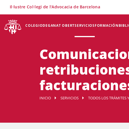
×
Il·lustre Col·legi de l'Advocacia de Barcelona
COLEGIO
DEGANAT OBERT
SERVICIOS
FORMACIÓN
BIBL
Comunicacion
retribucione
facturaciones
INICIO
SERVICIOS
TODOS LOS TRÁMITES Y