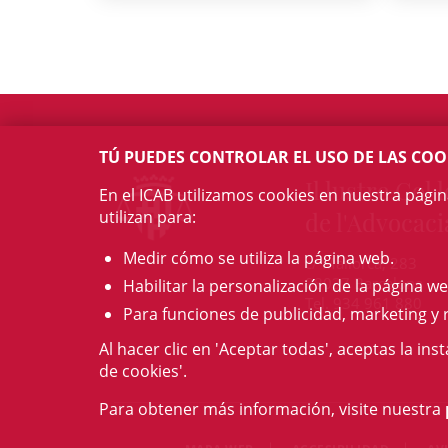
TÚ PUEDES CONTROLAR EL USO DE LAS COO
Il·lustre Col·l
En el ICAB utilizamos cookies en nuestra pági
de l'Advocaci
utilizan para:
Medir cómo se utiliza la página web.
c/ Mallorca, 283
08037 Barcelona
Habilitar la personalización de la página we
Tel. 934 961 880
Para funciones de publicidad, marketing y 
Al hacer clic en 'Aceptar todas', aceptas la ins
de cookies'.
Para obtener más información, visite nuestra