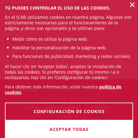
×
sac@icab.cat
TÚ PUEDES CONTROLAR EL USO DE LAS COOKIES.
En el ICAB utilizamos cookies en nuestra página. Algunas son
estrictamente necesarias para el funcionamiento de la
página, y otros son opcionales y se utilizan para:
Medir cómo se utiliza la página web.
Comparte
Habilitar la personalización de la página web.
Para funciones de publicidad, marketing y redes sociales.
Al hacer clic en 'Aceptar todas', aceptas la instalación de
todas las cookies. Si prefieres configurar tú mismo / a o
rechazarlas, haz clic en 'Configuración de cookies'.
Para obtener más información, visite nuestra
política de
MAPA WEB
ACCESIBILIDAD
AVISO LEGAL
cookies
.
PRIVACIDAD
COOKIES
CONDICIONES GENERALES
CALIDAD
CONFIGURACIÓN DE COOKIES
CÓDIGO ÉTICO
© Thu Aug 06 10:23:24 CEST 2026 Il·lustre Col·legi de
ACEPTAR TODAS
l'Advocacia de Barcelona. Todos los derechos reservados