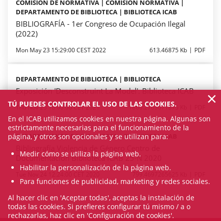
COMISIÓN DE NORMATIVA | COMISIÓN NORMATIVA |
DEPARTAMENTO DE BIBLIOTECA | BIBLIOTECA ICAB
BIBLIOGRAFÍA - 1er Congreso de Ocupación Ilegal
(2022)
Mon May 23 15:29:00 CEST 2022
613.46875 Kb
PDF
DEPARTAMENTO DE BIBLIOTECA | BIBLIOTECA
Exposición 'Desconstruint La Model'. Biblioteca ICAB
×
TÚ PUEDES CONTROLAR EL USO DE LAS COOKIES.
Thu Nov 25 18:00:00 CET 2021
1860.2763671875 Kb
PDF
En el ICAB utilizamos cookies en nuestra página. Algunas son
estrictamente necesarias para el funcionamiento de la
DEPARTAMENTO DE BIBLIOTECA | BIBLIOTECA ICAB
página, y otros son opcionales y se utilizan para:
Bibliografía Violencia de Género Centro de
Medir cómo se utiliza la página web.
Documentación Biblioteca ICAB 25-N 2020
Habilitar la personalización de la página web.
Tue Nov 24 12:24:00 CET 2020
799.4697265625 Kb
PDF
Para funciones de publicidad, marketing y redes sociales.
Al hacer clic en 'Aceptar todas', aceptas la instalación de
todas las cookies. Si prefieres configurar tú mismo / a o
rechazarlas, haz clic en 'Configuración de cookies'.