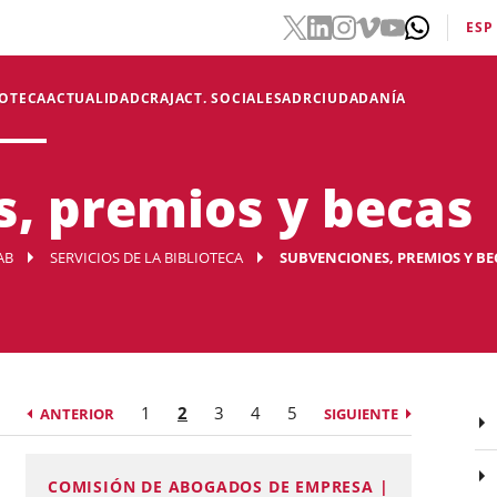
ESP
IOTECA
ACTUALIDAD
CRAJ
ACT. SOCIALES
ADR
CIUDADANÍA
, premios y becas
AB
SERVICIOS DE LA BIBLIOTECA
SUBVENCIONES, PREMIOS Y BE
1
2
3
4
5
ANTERIOR
SIGUIENTE
COMISIÓN DE ABOGADOS DE EMPRESA |