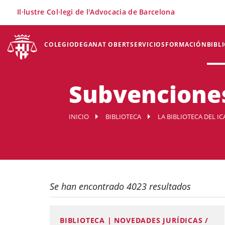
×
Il·lustre Col·legi de l'Advocacia de Barcelona
COLEGIO
DEGANAT OBERT
SERVICIOS
FORMACIÓN
BIBL
Subvenciones
INICIO
BIBLIOTECA
LA BIBLIOTECA DEL IC
Se han encontrado 4023 resultados
BIBLIOTECA | NOVEDADES JURÍDICAS /