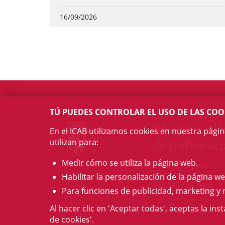
16/09/2026
TÚ PUEDES CONTROLAR EL USO DE LAS COO
Il·lustre Col·l
En el ICAB utilizamos cookies en nuestra pági
utilizan para:
de l'Advocaci
Medir cómo se utiliza la página web.
c/ Mallorca, 283
08037 Barcelona
Habilitar la personalización de la página we
Tel. 934 961 880
Para funciones de publicidad, marketing y 
Al hacer clic en 'Aceptar todas', aceptas la ins
de cookies'.