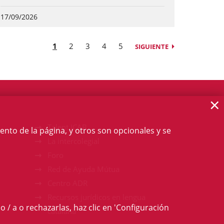
17/09/2026
1
2
3
4
5
SIGUIENTE
×
Talent ICAB
ento de la página, y otros son opcionales y se
La intercolegial
Foro
Red de Ayuda Mútua
Centro ADR
Recursos jurídicos en lengua
o / a o rechazarlas, haz clic en 'Configuración
catalana