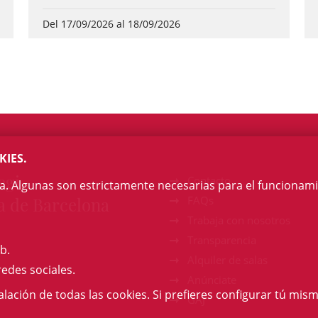
Del 17/09/2026 al 18/09/2026
KIES.
egi
Contacto
na. Algunas son estrictamente necesarias para el funcionami
a de Barcelona
FAQs
Trabaja con nosotros
Transparencia
b.
Alquiler de salas
redes sociales.
Anúnciate
talación de todas las cookies. Si prefieres configurar tú mism
GAJ