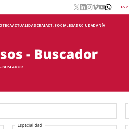
ESP
IOTECA
ACTUALIDAD
CRAJ
ACT. SOCIALES
ADR
CIUDADANÍA
rsos - Buscador
 - BUSCADOR
Especialidad