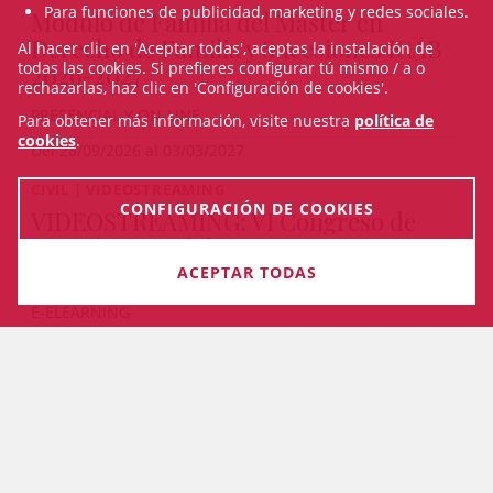
Para funciones de publicidad, marketing y redes sociales.
Módulo de Familia del Máster en
Derecho de Familia y Sucesiones ICAB
Al hacer clic en 'Aceptar todas', aceptas la instalación de
todas las cookies. Si prefieres configurar tú mismo / a o
2026-2027
rechazarlas, haz clic en 'Configuración de cookies'.
PRESENCIAL Y ON-LINE
Para obtener más información, visite nuestra
política de
cookies
.
Del 28/09/2026 al 03/03/2027
CIVIL | VIDEOSTREAMING
CONFIGURACIÓN DE COOKIES
VIDEOSTREAMING: VI Congreso de
Derecho Inmobiliario 2026
ACEPTAR TODAS
E-ELEARNING
20/09/2026
VEURE TOTS ELS CURSOS