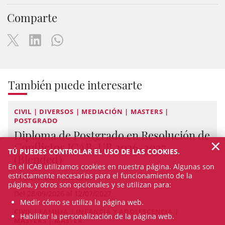
Comparte
También puede interesarte
CIVIL | DIVERSOS | MEDIACIÓN | MASTERS |
POSTGRADO
Diploma de Postgrado en Resolución de
×
Conflictos ICAB-UB 2026-2027
TÚ PUEDES CONTROLAR EL USO DE LAS COOKIES.
(Blended)
En el ICAB utilizamos cookies en nuestra página. Algunas son
estrictamente necesarias para el funcionamiento de la
PRESENCIAL Y ON-LINE
página, y otros son opcionales y se utilizan para:
Del 28/09/2026 al 12/07/2027
Medir cómo se utiliza la página web.
CIVIL | FAMILIA | INFANCIA Y ADOLESCENCIA |
Habilitar la personalización de la página web.
MASTERS | MASTER