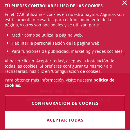
×
TÚ PUEDES CONTROLAR EL USO DE LAS COOKIES.
Talent ICAB - Guías básicas
En el ICAB utilizamos cookies en nuestra página. Algunas son
estrictamente necesarias para el funcionamiento de la
página, y otros son opcionales y se utilizan para:
Venta de productos ICAB
Medir cómo se utiliza la página web.
Venta de togas
Habilitar la personalización de la página web.
Para funciones de publicidad, marketing y redes sociales.
1
2
ANTERIOR
Al hacer clic en 'Aceptar todas', aceptas la instalación de
todas las cookies. Si prefieres configurar tú mismo / a o
rechazarlas, haz clic en 'Configuración de cookies'.
Para obtener más información, visite nuestra
política de
MAPA WEB
ACCESIBILIDAD
AVISO LEGAL
cookies
.
PRIVACIDAD
COOKIES
CONDICIONES GENERALES
CALIDAD
CONFIGURACIÓN DE COOKIES
CÓDIGO ÉTICO
© Fri Aug 07 03:34:09 CEST 2026 Il·lustre Col·legi de l'Advocacia
ACEPTAR TODAS
de Barcelona. Todos los derechos reservados