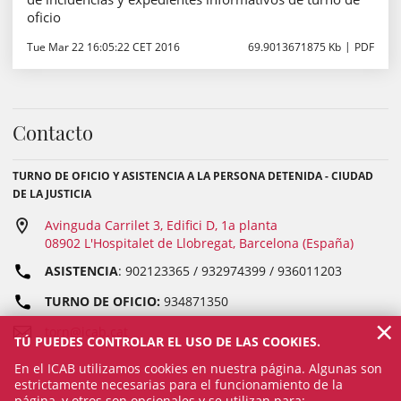
oficio
Tue Mar 22 16:05:22 CET 2016
69.9013671875 Kb
PDF
Contacto
TURNO DE OFICIO Y ASISTENCIA A LA PERSONA DETENIDA - CIUDAD
DE LA JUSTICIA
Avinguda Carrilet 3, Edifici D, 1a planta
08902 L'Hospitalet de Llobregat, Barcelona (España)
ASISTENCIA
: 902123365 / 932974399 / 936011203
TURNO DE OFICIO:
934871350
×
torn@icab.cat
TÚ PUEDES CONTROLAR EL USO DE LAS COOKIES.
En el ICAB utilizamos cookies en nuestra página. Algunas son
estrictamente necesarias para el funcionamiento de la
página, y otros son opcionales y se utilizan para: