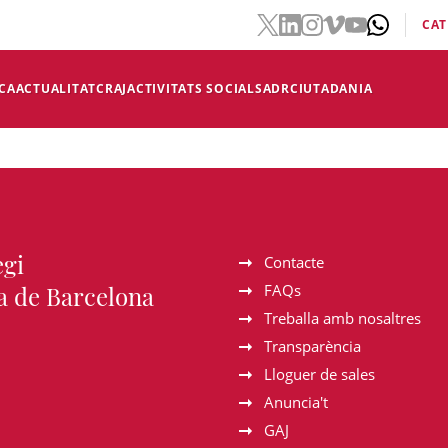
CAT
CA
ACTUALITAT
CRAJ
ACTIVITATS SOCIALS
ADR
CIUTADANIA
egi
Contacte
a de Barcelona
FAQs
Treballa amb nosaltres
Transparència
Lloguer de sales
Anuncia't
GAJ