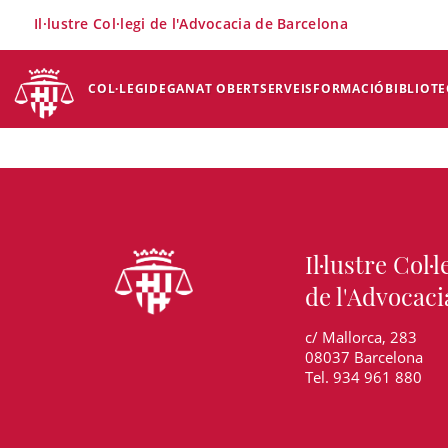
×
Il·lustre Col·legi de l'Advocacia de Barcelona
COL·LEGI
DEGANAT OBERT
SERVEIS
FORMACIÓ
BIBLIOTE
Il·lustre Col·l
de l'Advocaci
c/ Mallorca, 283
08037 Barcelona
Tel. 934 961 880