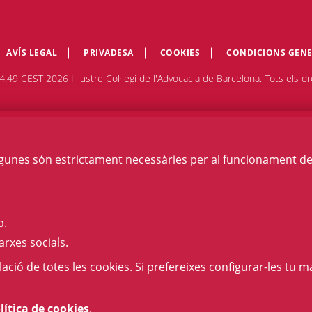
AVÍS LEGAL
PRIVADESA
COOKIES
CONDICIONS GENE
4:49 CEST 2026 Il·lustre Col·legi de l'Advocacia de Barcelona. Tots els dr
Algunes són estrictament necessàries per al funcionament de la
b.
arxes socials.
l·lació de totes les cookies. Si prefereixes configurar-les tu ma
lítica de cookies
.