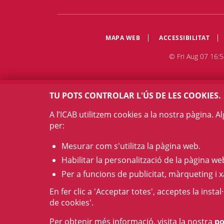
MAPA WEB
ACCESSIBILITAT
© Fri Aug 07 16:5
TU POTS CONTROLAR L'ÚS DE LES COOKIES.
A l’ICAB utilitzem cookies a la nostra pàgina. 
per:
Mesurar com s'utilitza la pàgina web.
Habilitar la personalització de la pàgina we
Per a funcions de publicitat, màrqueting i x
En fer clic a 'Acceptar totes', acceptes la insta
de cookies'.
Per obtenir més informació, visita la nostra
po