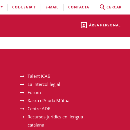
COL·LEGIA'T
E-MAIL
CONTACTA
CERCAR
ÀREA PERSONAL
Talent ICAB
La intercol·legial
Fòrum
Xarxa d'Ajuda Mútua
Centre ADR
Recursos jurídics en llengua
catalana