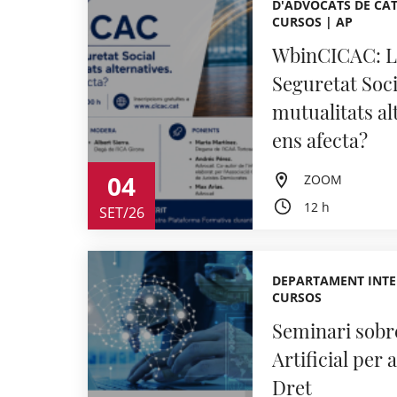
D'ADVOCATS DE CAT
CURSOS | AP
WbinCICAC: La
Seguretat Socia
mutualitats a
ens afecta?
04
ZOOM
12 h
SET/26
DEPARTAMENT INTE
CURSOS
Seminari sobre
Artificial per 
Dret