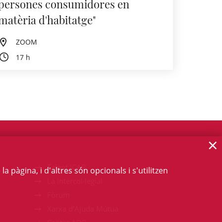
persones consumidores en
matèria d'habitatge"
ZOOM
17 h
×
Talent ICAB
 pàgina, i d'altres són opcionals i s'utilitzen
La intercol·legial
Fòrum
Xarxa d'Ajuda Mútua