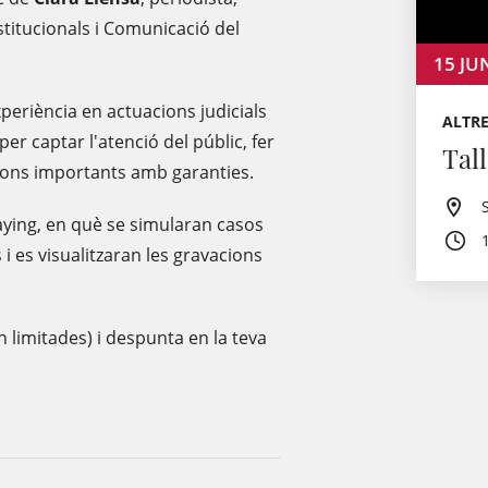
stitucionals i Comunicació del
15
JU
xperiència en actuacions judicials
ALTRE
r captar l'atenció del públic, fer
Tal
acions importants amb garanties.
laying, en què se simularan casos
 i es visualitzaran les gravacions
n limitades) i despunta en la teva