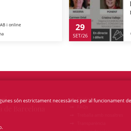
29
CAB i online
ma
SET/26
egi
Contacte
Algunes són estrictament necessàries per al funcionament de la
a de Barcelona
FAQs
Treballa amb nosaltres
Transparència
b.