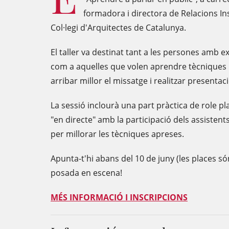
formadora i directora de Relacions In
Col·legi d'Arquitectes de Catalunya.
El taller va destinat tant a les persones amb e
com a aquelles que volen aprendre tècniques pe
arribar millor el missatge i realitzar present
La sessió inclourà una part pràctica de role p
"en directe" amb la participació dels assistents
per millorar les tècniques apreses.
Apunta-t'hi abans del 10 de juny (les places só
posada en escena!
MÉS INFORMACIÓ I INSCRIPCIONS