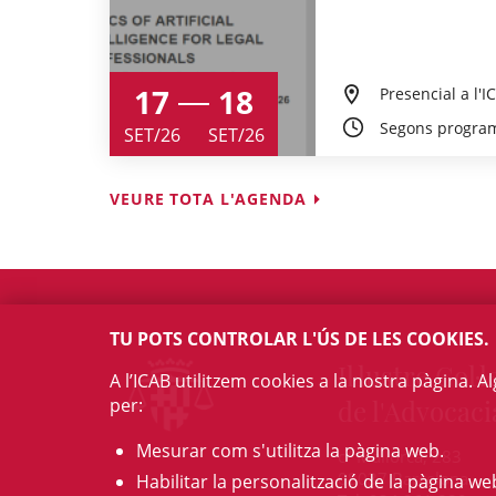
17
18
Presencial a l'I
Segons progra
SET/26
SET/26
VEURE TOTA L'AGENDA
TU POTS CONTROLAR L'ÚS DE LES COOKIES.
Il·lustre Col·l
A l’ICAB utilitzem cookies a la nostra pàgina. 
per:
de l'Advocaci
Mesurar com s'utilitza la pàgina web.
c/ Mallorca, 283
08037 Barcelona
Habilitar la personalització de la pàgina we