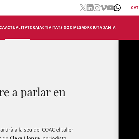
CAT
CA
ACTUALITAT
CRAJ
ACTIVITATS SOCIALS
ADR
CIUTADANIA
e a parlar en
partirà a la seu del COAC el taller
ec de
Clara Llensa
, periodista,