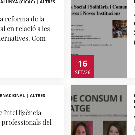
ALUNYA (CICAC) | ALTRES
 reforma de la
l en relació a les
lternatives. Com
16
SET/26
RNACIONAL | ALTRES
 Intel·ligència
a professionals del