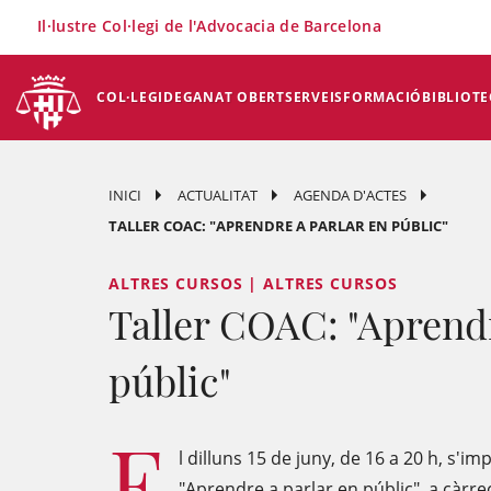
×
Il·lustre Col·legi de l'Advocacia de Barcelona
COL·LEGI
DEGANAT OBERT
SERVEIS
FORMACIÓ
BIBLIOTE
INICI
ACTUALITAT
AGENDA D'ACTES
TALLER COAC: "APRENDRE A PARLAR EN PÚBLIC"
ALTRES CURSOS | ALTRES CURSOS
Taller COAC: "Aprendr
públic"
E
l dilluns 15 de juny, de 16 a 20 h, s'im
"Aprendre a parlar en públic", a càrr