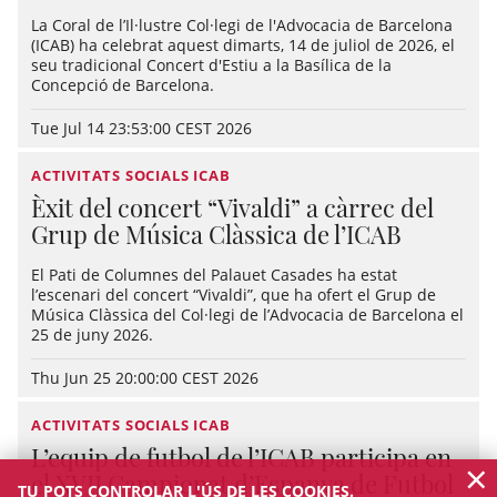
La Coral de l’Il·lustre Col·legi de l'Advocacia de Barcelona
(ICAB) ha celebrat aquest dimarts, 14 de juliol de 2026, el
seu tradicional Concert d'Estiu a la Basílica de la
Concepció de Barcelona.
Tue Jul 14 23:53:00 CEST 2026
ACTIVITATS SOCIALS ICAB
Èxit del concert “Vivaldi” a càrrec del
Grup de Música Clàssica de l’ICAB
El Pati de Columnes del Palauet Casades ha estat
l’escenari del concert “Vivaldi”, que ha ofert el Grup de
Música Clàssica del Col·legi de l’Advocacia de Barcelona el
25 de juny 2026.
Thu Jun 25 20:00:00 CEST 2026
ACTIVITATS SOCIALS ICAB
L’equip de futbol de l’ICAB participa en
×
el XVII Campionat d’Espanya de Futbol
TU POTS CONTROLAR L'ÚS DE LES COOKIES.