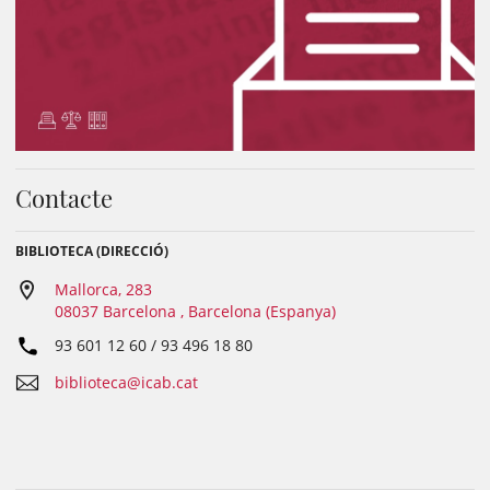
Contacte
BIBLIOTECA (DIRECCIÓ)
Mallorca, 283
08037 Barcelona , Barcelona (Espanya)
93 601 12 60 / 93 496 18 80
biblioteca@icab.cat