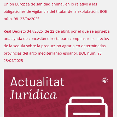
Unión Europea de sanidad animal, en lo relativo a las
obligaciones de vigilancia del titular de la explotación. BOE
núm. 98 23/04/2025
Real Decreto 347/2025, de 22 de abril, por el que se aprueba
una ayuda de concesión directa para compensar los efectos
de la sequía sobre la producción agraria en determinadas
provincias del arco mediterráneo español. BOE núm. 98
23/04/2025