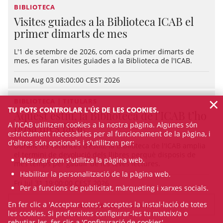
BIBLIOTECA
Visites guiades a la Biblioteca ICAB el
primer dimarts de mes
L'1 de setembre de 2026, com cada primer dimarts de
mes, es faran visites guiades a la Biblioteca de l'ICAB.
Mon Aug 03 08:00:00 CEST 2026
×
BIBLIOTECA | TITULARS
TU POTS CONTROLAR L'ÚS DE LES COOKIES.
Aquest estiu, la Biblioteca de l’ICAB t’ho
A l’ICAB utilitzem cookies a la nostra pàgina. Algunes són
posa més fàcil!
estrictament necessàries per al funcionament de la pàgina, i
d'altres són opcionals i s'utilitzen per:
Durant les vacances d’estiu, la Biblioteca de l'ICAB amplia
el termini de devolució dels llibres perquè disposis de
Mesurar com s'utilitza la pàgina web.
més temps per gaudir de les teves lectures.
Habilitar la personalització de la pàgina web.
Fri Jul 31 19:00:00 CEST 2026
Per a funcions de publicitat, màrqueting i xarxes socials.
En fer clic a 'Acceptar totes', acceptes la instal·lació de totes
VEURE TOTES LES NOTÍCIES
les cookies. Si prefereixes configurar-les tu mateix/a o
rebutjar-les, fes clic a 'Configuració de cookies'.