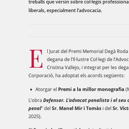
treballs que versin sobre col·legis professional
liberals, especialment l’advocacia.
E
l Jurat del Premi Memorial Degà Roda i
degana de l’Il·lustre Col·legi de l’Advo
Cristina Vallejo, i integrat per les de
Corporació, ha adoptat els acords següents:
Atorgar el
Premi a la millor monografia
(M
L’obra
Defensar. L’advocat penalista i el seu o
penal
” del
Sr. Manel Mir i Tomàs
i del
Sr. Víc
2025).