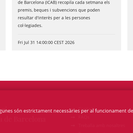
de Barcelona (ICAB) recopila cada setmana els
premis, beques i subvencions que poden
resultar d'interès per a les persones
col·legiades.
Fri Jul 31 14:00:00 CEST 2026
egi
Contacte
Algunes són estrictament necessàries per al funcionament de la
a de Barcelona
FAQs
Treballa amb nosaltres