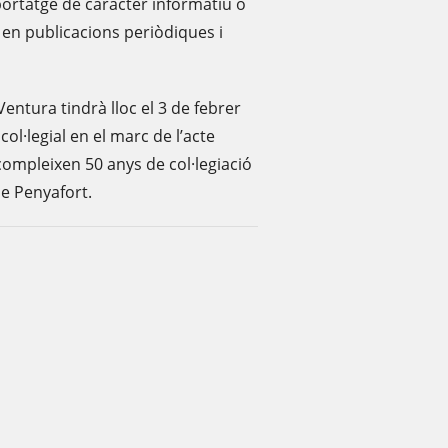
reportatge de caràcter informatiu o
, en publicacions periòdiques i
entura tindrà lloc el 3 de febrer
col·legial en el marc de l’acte
mpleixen 50 anys de col·legiació
de Penyafort.