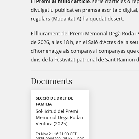
El
Premi al millor article
, sèrie d’articles o 
divulgatiu publicat en premsa escrita o digital
regulars (Modalitat A) ha quedat desert.
El lliurament del Premi Memorial Degà Roda i V
de 2026, a les 18 h, en el Saló d’Actes de la seu 
d’homenatge als companys i companyes que co
dins de la Festivitat patronal de Sant Raimon 
Documents
SECCIÓ DE DRET DE
FAMÍLIA
Sol·licitud del Premi
Memorial Degà Roda i
Ventura (2025)
Fri Nov 21 16:21:00 CET
2025
234.0908203125 Kb
PDF