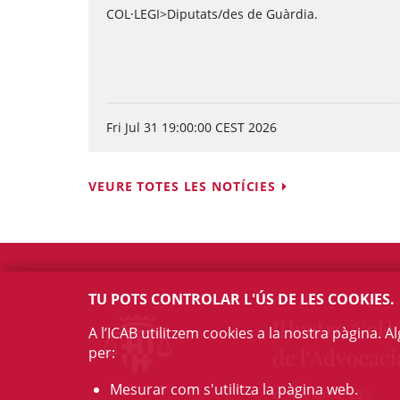
COL·LEGI>Diputats/des de Guàrdia.
Fri Jul 31 19:00:00 CEST 2026
VEURE TOTES LES NOTÍCIES
TU POTS CONTROLAR L'ÚS DE LES COOKIES.
Il·lustre Col·l
A l’ICAB utilitzem cookies a la nostra pàgina. 
per:
de l'Advocaci
Mesurar com s'utilitza la pàgina web.
c/ Mallorca, 283