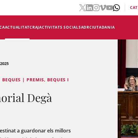
CAT
CA
ACTUALITAT
CRAJ
ACTIVITATS SOCIALS
ADR
CIUTADANIA
2025
 BEQUES | PREMIS, BEQUES I
orial Degà
stinat a guardonar els millors