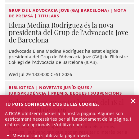
GRUP DE L'ADVOCACIA JOVE (GAJ BARCELONA) | NOTA
DE PREMSA | TITULARS
Elena Medina Rodríguez és la nova
presidenta del Grup de l'Advocacia Jove
de Barcelona
L'advocada Elena Medina Rodríguez ha estat elegida
presidenta del Grup de l'Advocacia Jove (GAJ) de l'Il·lustre
Col·legi de l'Advocacia de Barcelona (ICAB).
Wed Jul 29 13:03:00 CEST 2026
BIBLIOTECA | NOVETATS JURÍDIQUES /
JURISPRUDÈNCIA | PREMIS, BEQUES I SUBVENCIONS
×
Subvencions, premis i beques del 18 al
TU POTS CONTROLAR L'ÚS DE LES COOKIES.
24 de juliol de 2026
A l’ICAB utilitzem cookies a la nostra pàgina. Algunes són
estrictament necessàries per al funcionament de la pàgina, i
La Biblioteca de l'Il·lustre Col·legi de l'Advocacia de
d'altres són opcionals i s'utilitzen per:
Barcelona (ICAB) recopila cada setmana els premis,
beques i subvencions que poden resultar d'interès per a
Mesurar com s'utilitza la pàgina web.
les persones col·legiades.