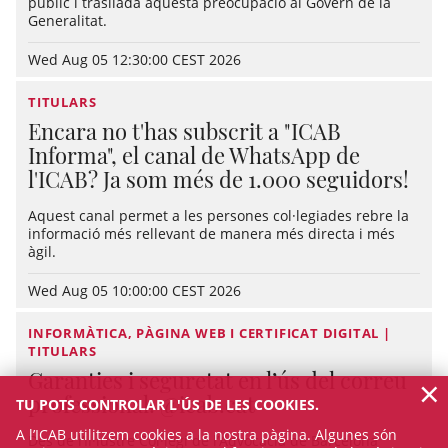
públic i trasllada aquesta preocupació al Govern de la
Generalitat.
Wed Aug 05 12:30:00 CEST 2026
TITULARS
Encara no t'has subscrit a "ICAB
Informa", el canal de WhatsApp de
l'ICAB? Ja som més de 1.000 seguidors!
Aquest canal permet a les persones col·legiades rebre la
informació més rellevant de manera més directa i més
àgil.
Wed Aug 05 10:00:00 CEST 2026
INFORMÀTICA, PÀGINA WEB I CERTIFICAT DIGITAL |
TITULARS
Garanties i seguretat en l’ús del correu
×
professional: @icab.cat
TU POTS CONTROLAR L'ÚS DE LES COOKIES.
A l’ICAB utilitzem cookies a la nostra pàgina. Algunes són
Des de l’Il·lustre Col·legi de l’Advocacia de Barcelona