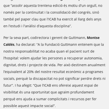
que “assolir aquesta trentena edició és motiu d'un orgull, no
només per la continuïtat i la consolidació del congrés, sinó
també pel paper clau que l'ICAB ha exercit al llarg dels anys
en l'estudi i l'anàlisi d'aquesta disciplina”.
Per la seva part, codirectora i gerent de Guttmann,
Montse
Caldés
, ha declarat: “A la Fundació Guttmann entenem que la
nostra responsabilitat no acaba quan el pacient surt de
l’hospital: volem ajudar les persones a recuperar autonomia,
dignitat, drets i projecte de vida. Per això destinem anualment
l’equivalent al 20% del nostre resultat econòmic a programes
socials, perquè la discapacitat no pot significar perdre drets ni
futur”. I ha afegit: “Que l’ICAB ens ofereixi aquest espai de
visibilitat és una oportunitat que agraïm profundament
perquè ens ajuda a sumar complicitats i recursos per fer
possible aquest impacte social”.