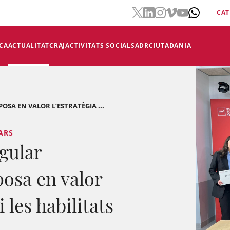
CAT
CA
ACTUALITAT
CRAJ
ACTIVITATS SOCIALS
ADR
CIUTADANIA
POSA EN VALOR L’ESTRATÈGIA ...
LARS
ngular
posa en valor
i les habilitats