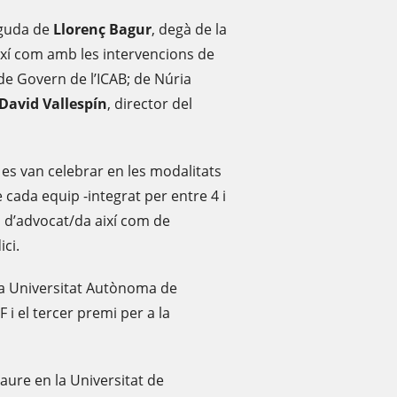
nguda de
Llorenç Bagur
, degà de la
xí com amb les intervencions de
 de Govern de l’ICAB; de Núria
David Vallespín
, director del
 es van celebrar en les modalitats
e cada equip -integrat per entre 4 i
ol d’advocat/da així com de
ici.
 la Universitat Autònoma de
i el tercer premi per a la
caure en la Universitat de