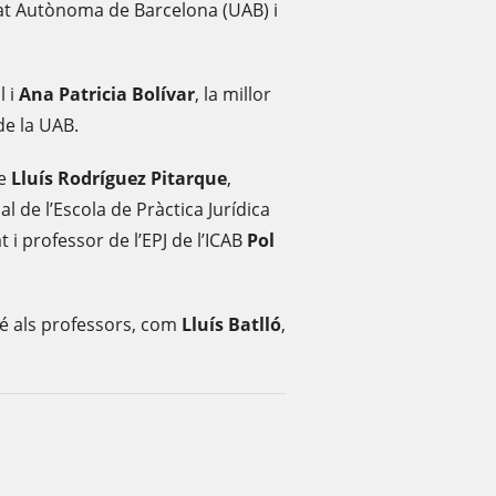
tat Autònoma de Barcelona (UAB) i
l i
Ana Patricia Bolívar
, la millor
de la UAB.
de
Lluís Rodríguez Pitarque
,
l de l’Escola de Pràctica Jurídica
t i professor de l’EPJ de l’ICAB
Pol
bé als professors, com
Lluís Batlló
,