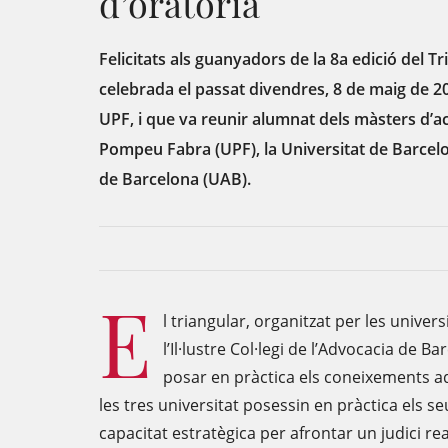
d’oratòria
Felicitats als guanyadors de la 8a edició del Tr
celebrada el passat divendres, 8 de maig de 202
UPF, i que va reunir alumnat dels màsters d’ac
Pompeu Fabra (UPF), la Universitat de Barcel
de Barcelona (UAB).
E
l triangular, organitzat per les univer
l’Il·lustre Col·legi de l’Advocacia de B
posar en pràctica els coneixements adq
les tres universitat posessin en pràctica els se
capacitat estratègica per afrontar un judici rea