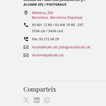
ALUMNI EPJ / POSTGRAUS
Mallorca, 283
Barcelona , Barcelona (Espanya)
93 601 12 80 / 93 496 18 80
- EXT.
5334 cat / 5434 cast
Fax: 93 215 04 29
escola@icab.cat; postgraus@icab.cat
alumniepj@icab.cat
Comparteix