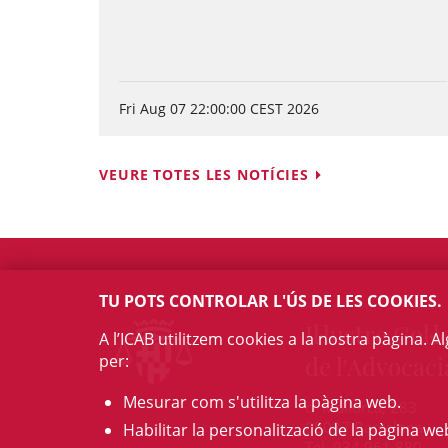
Fri Aug 07 22:00:00 CEST 2026
VEURE TOTES LES NOTÍCIES
TU POTS CONTROLAR L'ÚS DE LES COOKIES.
Il·lustre Col·l
A l’ICAB utilitzem cookies a la nostra pàgina. 
per:
de l'Advocaci
Mesurar com s'utilitza la pàgina web.
c/ Mallorca, 283
08037 Barcelona
Habilitar la personalització de la pàgina we
Tel. 934 961 880