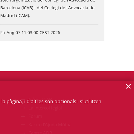
Barcelona (ICAB) i del Col·legi de l’Advocacia de
Madrid (ICAM).
Fri Aug 07 11:03:00 CEST 2026
×
Talent ICAB
 pàgina, i d'altres són opcionals i s'utilitzen
La intercol·legial
Fòrum
Xarxa d'Ajuda Mútua
Centre ADR