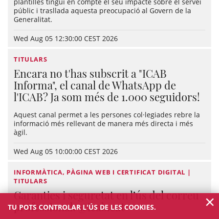
plantilles tingui en compte el seu impacte sobre el servei
públic i trasllada aquesta preocupació al Govern de la
Generalitat.
Wed Aug 05 12:30:00 CEST 2026
TITULARS
Encara no t'has subscrit a "ICAB
Informa", el canal de WhatsApp de
l'ICAB? Ja som més de 1.000 seguidors!
Aquest canal permet a les persones col·legiades rebre la
informació més rellevant de manera més directa i més
àgil.
Wed Aug 05 10:00:00 CEST 2026
INFORMÀTICA, PÀGINA WEB I CERTIFICAT DIGITAL |
TITULARS
Garanties i seguretat en l’ús del correu
×
professional: @icab.cat
TU POTS CONTROLAR L'ÚS DE LES COOKIES.