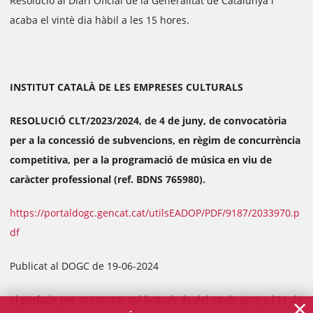
Resolució al Diari Oficial de la Generalitat de Catalunya i
acaba el vintè dia hàbil a les 15 hores.
INSTITUT CATALÀ DE LES EMPRESES CULTURALS
RESOLUCIÓ CLT/2023/2024, de 4 de juny, de convocatòria
per a la concessió de subvencions, en règim de concurrència
competitiva, per a la programació de música en viu de
caràcter professional (ref. BDNS 765980).
https://portaldogc.gencat.cat/utilsEADOP/PDF/9187/2033970.p
df
Publicat al DOGC de 19-06-2024
×
El període per presentar sol·licituds és del 20 de juny a l'11 de