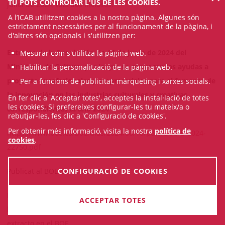
TU POTS CONTROLAR L'ÚS DE LES COOKIES.
juliol de 2024, tots dos inclosos.
A l’ICAB utilitzem cookies a la nostra pàgina. Algunes són
estrictament necessàries per al funcionament de la pàgina, i
d'altres són opcionals i s'utilitzen per:
Extracto de la Resolución de 14 de junio de 2024 del
Mesurar com s'utilitza la pàgina web.
Ministerio de Cultura, por la que se convocan las ayudas a
Habilitar la personalització de la pàgina web.
proyectos profesionales y empresariales para el fomento de
Per a funcions de publicitat, màrqueting i xarxes socials.
la innovación en las industrias culturales y creativas
En fer clic a 'Acceptar totes', acceptes la instal·lació de totes
les cookies. Si prefereixes configurar-les tu mateix/a o
correspondientes al año 2024
rebutjar-les, fes clic a 'Configuració de cookies'.
Per obtenir més informació, visita la nostra
política de
https://www.boe.es/boe/dias/2024/06/18/pdfs/BOE-B-2024-
cookies
.
22750.pdf
Publicat al BOE de 18-06-2024
CONFIGURACIÓ DE COOKIES
El plazo de presentación de solicitudes será de quince días
ACCEPTAR TOTES
hábiles a partir del día siguiente a la publicación de este
extracto en el BOE.