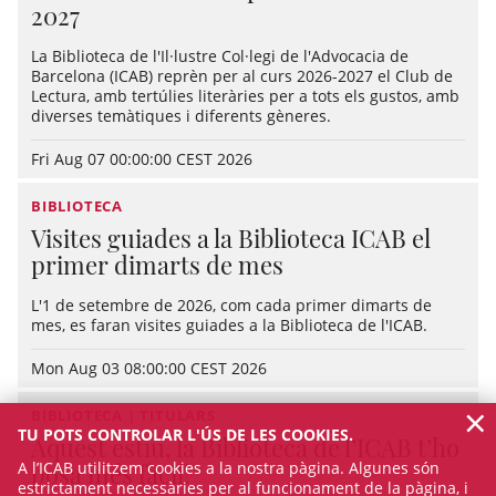
2027
La Biblioteca de l'Il·lustre Col·legi de l'Advocacia de
Barcelona (ICAB) reprèn per al curs 2026-2027 el Club de
Lectura, amb tertúlies literàries per a tots els gustos, amb
diverses temàtiques i diferents gèneres.
Fri Aug 07 00:00:00 CEST 2026
BIBLIOTECA
Visites guiades a la Biblioteca ICAB el
primer dimarts de mes
L'1 de setembre de 2026, com cada primer dimarts de
mes, es faran visites guiades a la Biblioteca de l'ICAB.
Mon Aug 03 08:00:00 CEST 2026
×
BIBLIOTECA | TITULARS
TU POTS CONTROLAR L'ÚS DE LES COOKIES.
Aquest estiu, la Biblioteca de l’ICAB t’ho
A l’ICAB utilitzem cookies a la nostra pàgina. Algunes són
posa més fàcil!
estrictament necessàries per al funcionament de la pàgina, i