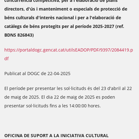
concurrència competitiva, per a l'elaboració de plans
directors, d'ús i manteniment o especials de protecció de
béns culturals d'interès nacional i per a l'elaboració de
catàlegs de béns protegits per al període 2025-2027 (ref.
BDNS 826843)
https://portaldogc.gencat.cat/utilsEADOP/PDF/9397/2084419.p
df
Publicat al DOGC de 22-04-2025
El període per presentar les sol·licituds és del 23 d'abril al 22
de maig de 2025. El dia 22 de maig de 2025 es poden
presentar sol·licituds fins a les 14:00:00 hores.
OFICINA DE SUPORT A LA INICIATIVA CULTURAL