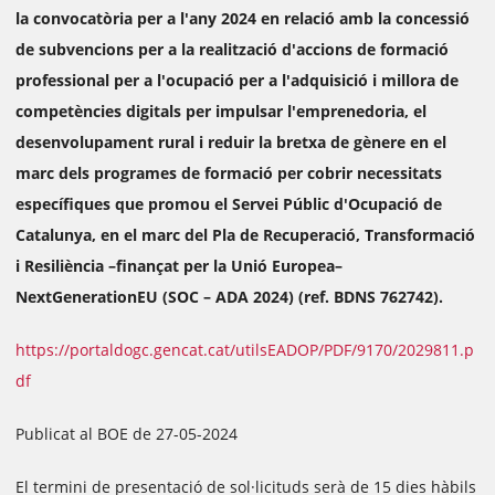
la convocatòria per a l'any 2024 en relació amb la concessió
de subvencions per a la realització d'accions de formació
professional per a l'ocupació per a l'adquisició i millora de
competències digitals per impulsar l'emprenedoria, el
desenvolupament rural i reduir la bretxa de gènere en el
marc dels programes de formació per cobrir necessitats
específiques que promou el Servei Públic d'Ocupació de
Catalunya, en el marc del Pla de Recuperació, Transformació
i Resiliència –finançat per la Unió Europea–
NextGenerationEU (SOC – ADA 2024) (ref. BDNS 762742).
https://portaldogc.gencat.cat/utilsEADOP/PDF/9170/2029811.p
df
Publicat al BOE de 27-05-2024
El termini de presentació de sol·licituds serà de 15 dies hàbils