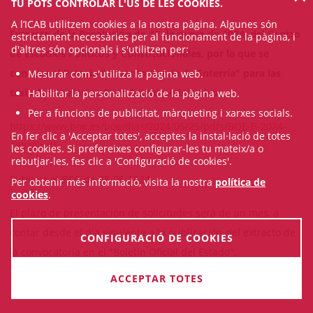
TU POTS CONTROLAR L'ÚS DE LES COOKIES.
A l’ICAB utilitzem cookies a la nostra pàgina. Algunes són
Extracto de la Resolución de 17 de mayo de 2024, del Centro
estrictament necessàries per al funcionament de la pàgina, i
d'altres són opcionals i s'utilitzen per:
de Estudios Políticos y Constitucionales, por la que se
convoca el Premio "Eduardo García de Enterría" para las
Mesurar com s'utilitza la pàgina web.
tesis doctorales en Derecho Administrativo.
Habilitar la personalització de la pàgina web.
Per a funcions de publicitat, màrqueting i xarxes socials.
https://www.boe.es/boe/dias/2024/05/25/pdfs/BOE-B-2024-
En fer clic a 'Acceptar totes', acceptes la instal·lació de totes
18930.pdf
les cookies. Si prefereixes configurar-les tu mateix/a o
rebutjar-les, fes clic a 'Configuració de cookies'.
Publicat al BOE de 25-05-2024
Per obtenir més informació, visita la nostra
política de
cookies
.
El plazo de presentación de solicitudes será de un mes, a
contar desde el día siguiente a la publicación del extracto de
CONFIGURACIÓ DE COOKIES
la convocatoria en el "Boletín Oficial del Estado".
ACCEPTAR TOTES