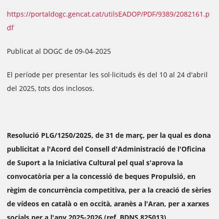
https://portaldogc.gencat.cat/utilsEADOP/PDF/9389/2082161.p
df
Publicat al DOGC de 09-04-2025
El període per presentar les sol·licituds és del 10 al 24 d'abril
del 2025, tots dos inclosos.
Resolució PLG/1250/2025, de 31 de març, per la qual es dona
publicitat a l'Acord del Consell d'Administració de l'Oficina
de Suport a la Iniciativa Cultural pel qual s'aprova la
convocatòria per a la concessió de beques Propulsió, en
règim de concurrència competitiva, per a la creació de sèries
de vídeos en català o en occità, aranès a l'Aran, per a xarxes
socials per a l'any 2025-2026 (ref. BDNS 825013)