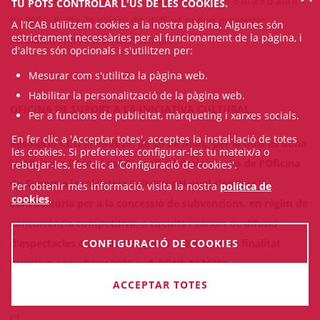
El període per presentar les sol·licituds és del 8 al 29 d'abril
TU POTS CONTROLAR L'ÚS DE LES COOKIES.
de 2025. El dia 29 d'abril de 2025 es poden presentar
A l’ICAB utilitzem cookies a la nostra pàgina. Algunes són
estrictament necessàries per al funcionament de la pàgina, i
sol·licituds fins a les 14:00:00 hores.
d'altres són opcionals i s'utilitzen per:
Mesurar com s'utilitza la pàgina web.
Habilitar la personalització de la pàgina web.
OFICINA DE SUPORT A LA INICIATIVA CULTURAL
Per a funcions de publicitat, màrqueting i xarxes socials.
En fer clic a 'Acceptar totes', acceptes la instal·lació de totes
Resolució CLT/1196/2025, de 26 de març, per la qual es dona
les cookies. Si prefereixes configurar-les tu mateix/a o
publicitat a l'Acord del Consell d'Administració de l'Oficina
rebutjar-les, fes clic a 'Configuració de cookies'.
de Suport a la Iniciativa Cultural pel qual s'aprova la
Per obtenir més informació, visita la nostra
política de
cookies
.
convocatòria per a la concessió de subvencions, en règim de
concurrència competitiva, a circuits i xarxes de difusió
d'espectacles d'arts escèniques i música sense finalitat
CONFIGURACIÓ DE COOKIES
lucrativa per a l'any 2025 (ref. BDNS 823475)
ACCEPTAR TOTES
https://portaldogc.gencat.cat/utilsEADOP/PDF/9387/2081883.p
df