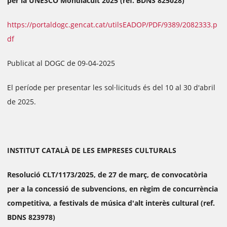
per la UNESCO Mondiacult 2025 (ref. BDNS 825028)
https://portaldogc.gencat.cat/utilsEADOP/PDF/9389/2082333.p
df
Publicat al DOGC de 09-04-2025
El període per presentar les sol·licituds és del 10 al 30 d'abril
de 2025.
INSTITUT CATALÀ DE LES EMPRESES CULTURALS
Resolució CLT/1173/2025, de 27 de març, de convocatòria
per a la concessió de subvencions, en règim de concurrència
competitiva, a festivals de música d'alt interès cultural (ref.
BDNS 823978)