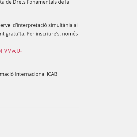
arta de Drets Fonamentals de la
rvei d’interpretació simultània al
ment gratuïta. Per inscriure’s, només
WN_VMvcU-
mació Internacional ICAB