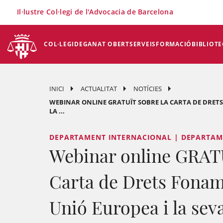
×
Il·lustre Col·legi de l'Advocacia de Barcelona
COL·LEGI
DEGANAT OBERT
SERVEIS
FORMACIÓ
BIBLIOTE
INICI
ACTUALITAT
NOTÍCIES
WEBINAR ONLINE GRATUÏT SOBRE LA CARTA DE DRETS
LA ...
DEPARTAMENT INTERNACIONAL | DEPARTAM
Webinar online GRATU
Carta de Drets Fonam
Unió Europea i la seva