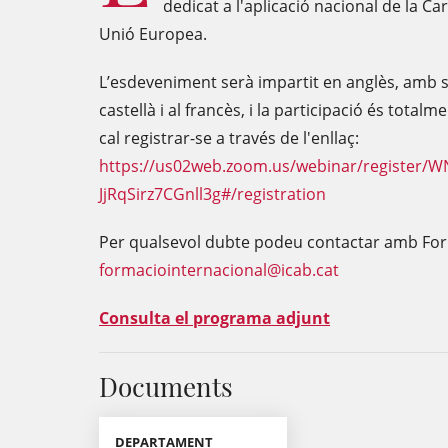
dedicat a l'aplicació nacional de la C
Unió Europea.
L’esdeveniment serà impartit en anglès, amb se
castellà i al francès, i la participació és total
cal registrar-se a través de l'enllaç:
https://us02web.zoom.us/webinar/register/
JjRqSirz7CGnll3g#/registration
Per qualsevol dubte podeu contactar amb For
formaciointernacional@icab.cat
Consulta el programa adjunt
Documents
DEPARTAMENT