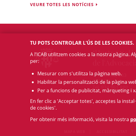
VEURE TOTES LES NOTÍCIES
TU POTS CONTROLAR L'ÚS DE LES COOKIES.
Il·lustre Col·l
A l’ICAB utilitzem cookies a la nostra pàgina. 
per:
de l'Advocaci
Mesurar com s'utilitza la pàgina web.
c/ Mallorca, 283
08037 Barcelona
Habilitar la personalització de la pàgina we
Tel. 934 961 880
Per a funcions de publicitat, màrqueting i x
En fer clic a 'Acceptar totes', acceptes la insta
de cookies'.
Per obtenir més informació, visita la nostra
po
MAPA WEB
ACCESSIBILITAT