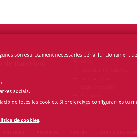
egi
Contacte
Algunes són estrictament necessàries per al funcionament de la
a de Barcelona
FAQs
Treballa amb nosaltres
Transparència
b.
Lloguer de sales
arxes socials.
Anuncia't
l·lació de totes les cookies. Si prefereixes configurar-les tu ma
GAJ
lítica de cookies
.
AVÍS LEGAL
PRIVADESA
COOKIES
CONDICIONS GENE