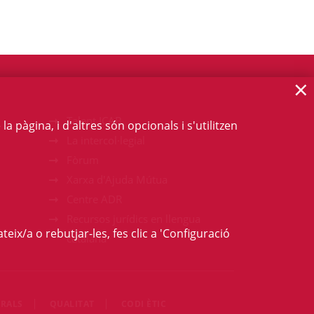
×
Talent ICAB
 pàgina, i d'altres són opcionals i s'utilitzen
La intercol·legial
Fòrum
Xarxa d'Ajuda Mútua
Centre ADR
Recursos jurídics en llengua
teix/a o rebutjar-les, fes clic a 'Configuració
catalana
RALS
QUALITAT
CODI ÈTIC