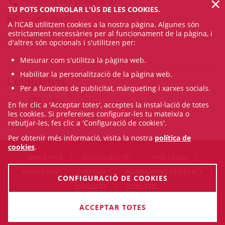
×
93 601 13 44 / 93 496 18 80
TU POTS CONTROLAR L'ÚS DE LES COOKIES.
craj@icab.cat
A l’ICAB utilitzem cookies a la nostra pàgina. Algunes són
estrictament necessàries per al funcionament de la pàgina, i
d'altres són opcionals i s'utilitzen per:
Mesurar com s'utilitza la pàgina web.
Habilitar la personalització de la pàgina web.
Comparteix
Per a funcions de publicitat, màrqueting i xarxes socials.
En fer clic a 'Acceptar totes', acceptes la instal·lació de totes
les cookies. Si prefereixes configurar-les tu mateix/a o
rebutjar-les, fes clic a 'Configuració de cookies'.
Per obtenir més informació, visita la nostra
política de
cookies
.
MAPA WEB
ACCESSIBILITAT
AVÍS LEGAL
PRIVADESA
COOKIES
CONDICIONS GENERALS
CONFIGURACIÓ DE COOKIES
QUALITAT
CODI ÈTIC
© Sat Aug 08 18:38:10 CEST 2026 Il·lustre Col·legi de l'Advocacia
ACCEPTAR TOTES
de Barcelona. Tots els drets són reservats.