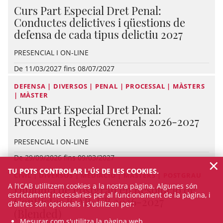
Curs Part Especial Dret Penal:
Conductes delictives i qüestions de
defensa de cada tipus delictiu 2027
PRESENCIAL I ON-LINE
De 11/03/2027 fins 08/07/2027
DEFENSA | DIVERSOS | PENAL | PROCESSAL | MÀSTERS
| MÀSTER
Curs Part Especial Dret Penal:
Processal i Regles Generals 2026-2027
PRESENCIAL I ON-LINE
De 29/09/2026 fins 09/03/2027
×
TU POTS CONTROLAR L'ÚS DE LES COOKIES.
CIVIL | DIVERSOS | MEDIACIÓ | MÀSTERS | POSTGRAU
A l’ICAB utilitzem cookies a la nostra pàgina. Algunes són
Diploma de Postgrau en Resolució de
estrictament necessàries per al funcionament de la pàgina, i
Conflictes ICAB-UB 2026-2027
d'altres són opcionals i s'utilitzen per:
(Blended)
Mesurar com s'utilitza la pàgina web.