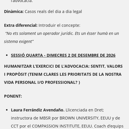
l’advocacia.
Dinàmica:
Casos reals del dia a dia legal
Extra diferencial:
Introduir el concepte:
“No ets solament un operador jurídic. Ets un ésser humà en un
sistema exigent”
SESSIÓ QUARTA -
DIMECRES 2 DE DESEMBRE DE 2026
HUMANITZAR L’EXERCICI DE L’ADVOCACIA: SENTIT, VALORS
I PROPÒSIT
(TENIM CLARES LES PRIORITATS DE LA NOSTRA
VIDA PERSONAL I/O PROFESSIONAL? )
PONENT:
Laura Ferrándiz Avendaño.
Llicenciada en Dret;
instructora de MBSR por BROWN UNIVERSITY, EEUU y de
CCT por el COMPASSION INSTITUTE, EEUU. Coach d’equips