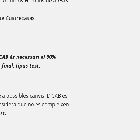
tiu Recursos Humans de AREAS
te Cuatrecasas
ICAB és necessari el 80%
final, tipus test.
 a possibles canvis. L’ICAB es
considera que no es compleixen
st.