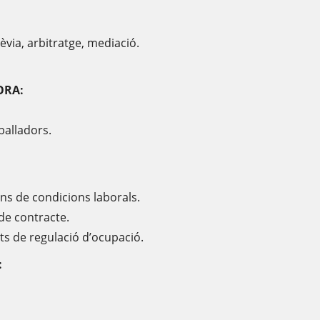
rèvia, arbitratge, mediació.
ORA:
balladors.
ns de condicions laborals.
 de contracte.
s de regulació d’ocupació.
: