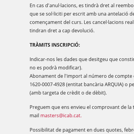
En cas d'anul·lacions, es tindrà dret al reemb
que se sol·liciti per escrit amb una antelació 
començament del curs. Les cancel·lacions real
tindran dret a cap devolució.
TRÀMITS INSCRIPCIÓ:
Indicar-nos les dades que desitgeu que consti
no es podrà modificar).
Abonament de l'import al número de compte de
1620-0007-4928 (entitat bancària ARQUIA) o p
(amb targeta de crèdit o de dèbit).
Preguem que ens envieu el comprovant de la tr
mail
masters@icab.cat.
Possibilitat de pagament en dues quotes, febre