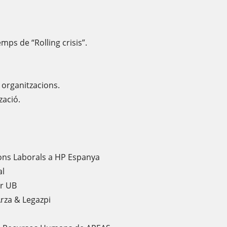
emps de “Rolling crisis”.
s organitzacions.
zació.
ons Laborals a HP Espanya
al
ar UB
rza & Legazpi