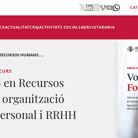
CAT
CA
ACTUALITAT
CRAJ
ACTIVITATS SOCIALS
ADR
CIUTADANIA
 RECURSOS HUMANS. ...
 CURS
ó en Recursos
 organització
Personal i RRHH