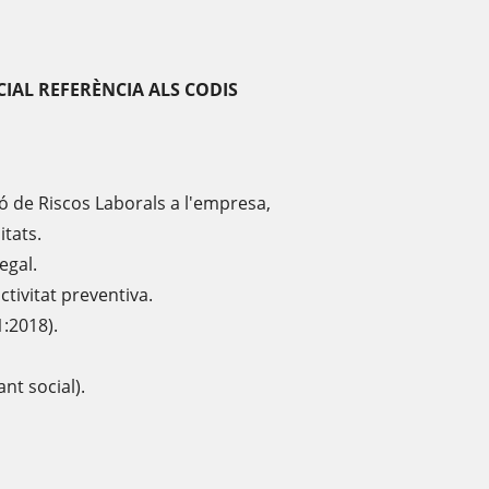
CIAL REFERÈNCIA ALS CODIS
ó de Riscos Laborals a l'empresa,
tats.
legal.
activitat preventiva.
1:2018).
nt social).