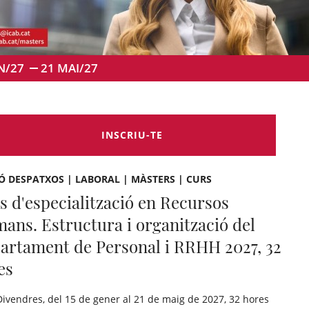
N/27
21
MAI/27
INSCRIU-TE
Ó DESPATXOS | LABORAL | MÀSTERS | CURS
s d'especialització en Recursos
ans. Estructura i organització del
artament de Personal i RRHH 2027, 32
es
Divendres, del 15 de gener al 21 de maig de 2027, 32 hores