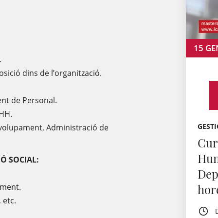
15
GE
.
sició dins de l’organització.
ent de Personal.
RHH.
GESTI
nvolupament, Administració de
Cur
Hum
Ó SOCIAL:
Dep
pament.
hor
 etc.