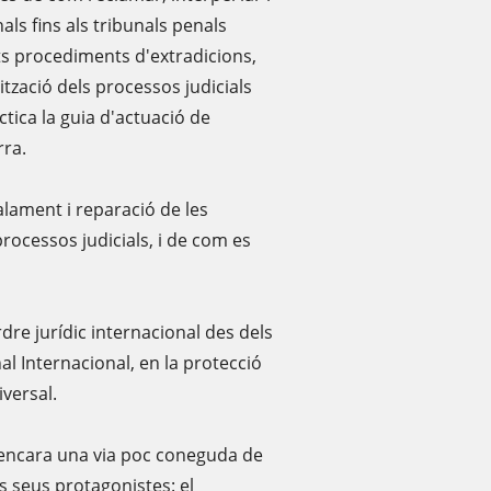
als fins als tribunals penals
nts procediments d'extradicions,
tzació dels processos judicials
ctica la guia d'actuació de
rra.
alament i reparació de les
 processos judicials, i de com es
rdre jurídic internacional des dels
al Internacional, en la protecció
iversal.
és encara una via poc coneguda de
ls seus protagonistes: el