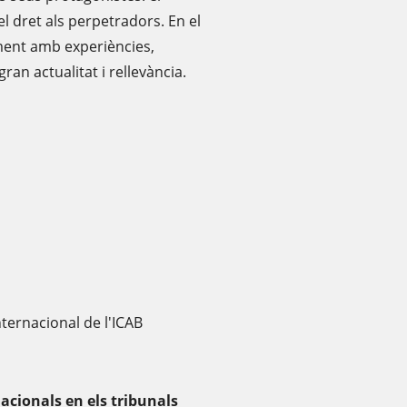
el dret als perpetradors. En el
ment amb experiències,
an actualitat i rellevància.
nternacional de l'ICAB
acionals en els tribunals