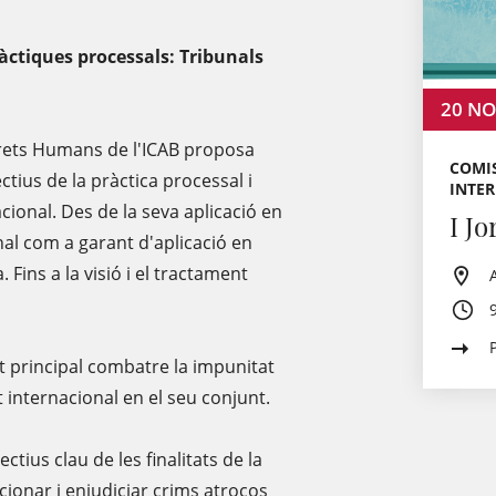
ràctiques processals: Tribunals
20
NO
 Drets Humans de l'ICAB proposa
COMIS
tius de la pràctica processal i
INTE
acional. Des de la seva aplicació en
I J
nal com a garant d'aplicació en
Fins a la visió i el tractament
tat principal combatre la impunitat
 internacional en el seu conjunt.
ctius clau de les finalitats de la
cionar i enjudiciar crims atroços