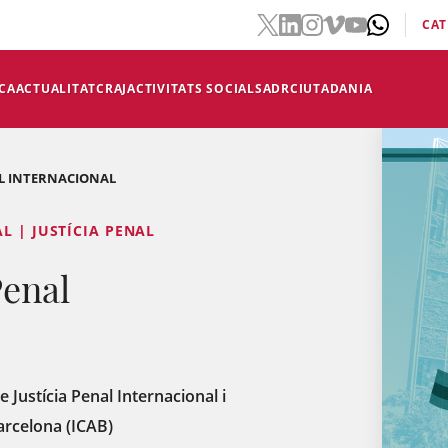
CAT
CA
ACTUALITAT
CRAJ
ACTIVITATS SOCIALS
ADR
CIUTADANIA
AL INTERNACIONAL
L | JUSTÍCIA PENAL
Penal
e Justícia Penal Internacional i
arcelona (ICAB)