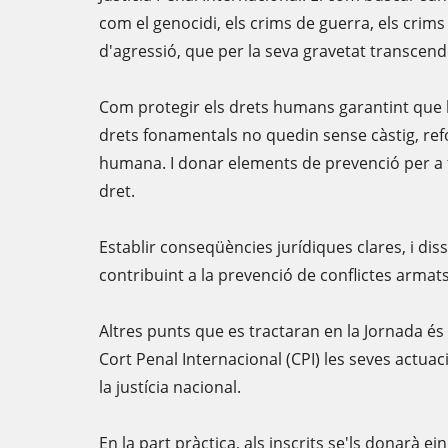
com el genocidi, els crims de guerra, els crims
d'agressió, que per la seva gravetat transcend
Com protegir els drets humans garantint que l
drets fonamentals no quedin sense càstig, refo
humana. I donar elements de prevenció per a f
dret.
Establir conseqüències jurídiques clares, i di
contribuint a la prevenció de conflictes armat
Altres punts que es tractaran en la Jornada és
Cort Penal Internacional (CPI) les seves act
la justícia nacional.
En la part pràctica, als inscrits se'ls donarà ei