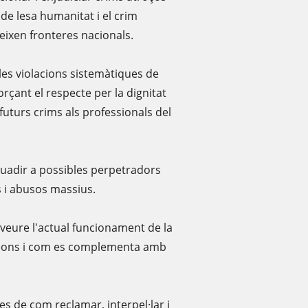
 de lesa humanitat i el crim
eixen fronteres nacionals.
es violacions sistemàtiques de
rçant el respecte per la dignitat
uturs crims als professionals del
ssuadir a possibles perpetradors
s i abusos massius.
 veure l'actual funcionament de la
uacions i com es complementa amb
nes de com reclamar, interpel·lar i