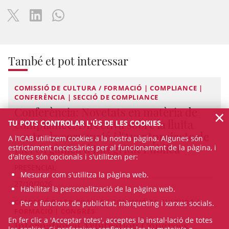
També et pot interessar
COMISSIÓ DE CULTURA / FORMACIÓ | COMPLIANCE |
CONFERÈNCIA | SECCIÓ DE COMPLIANCE
Conferència: Novetats en matèria de
×
compliance: Directiva sobre la lluita
TU POTS CONTROLAR L'ÚS DE LES COOKIES.
contra la corrupció i l'Avantprojecte de
A l’ICAB utilitzem cookies a la nostra pàgina. Algunes són
Llei Orgànica d'Integritat Pública
estrictament necessàries per al funcionament de la pàgina, i
d'altres són opcionals i s'utilitzen per:
PRESENCIAL
Mesurar com s'utilitza la pàgina web.
27/10/2026
Habilitar la personalització de la pàgina web.
COMISSIÓ D'ARBITRATGE | COMISSIÓ DE CULTURA /
Per a funcions de publicitat, màrqueting i xarxes socials.
FORMACIÓ | CONGRÉS
En fer clic a 'Acceptar totes', acceptes la instal·lació de totes
International Arbitration Congress