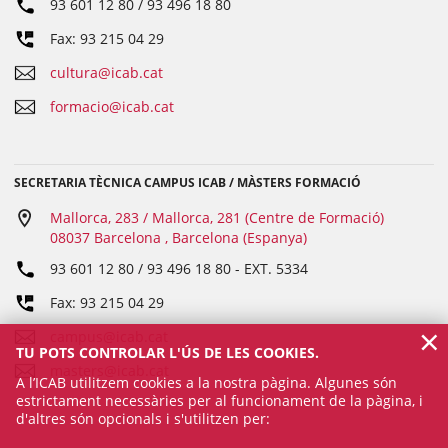
93 601 12 80 / 93 496 18 80
Fax: 93 215 04 29
cultura@icab.cat
formacio@icab.cat
SECRETARIA TÈCNICA CAMPUS ICAB / MÀSTERS FORMACIÓ
Mallorca, 283 / Mallorca, 281 (Centre de Formació)
08037 Barcelona , Barcelona (Espanya)
93 601 12 80 / 93 496 18 80
- EXT.
5334
Fax: 93 215 04 29
×
campus@icab.cat
TU POTS CONTROLAR L'ÚS DE LES COOKIES.
masters@icab.cat
A l’ICAB utilitzem cookies a la nostra pàgina. Algunes són
estrictament necessàries per al funcionament de la pàgina, i
d'altres són opcionals i s'utilitzen per: