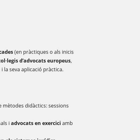
ocades
(en pràctiques o als inicis
ol·legis d’advocats europeus
,
 la seva aplicació pràctica.
 mètodes didàctics: sessions
als i
advocats en exercici
amb