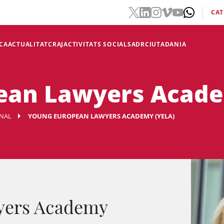
CAT
CA
ACTUALITAT
CRAJ
ACTIVITATS SOCIALS
ADR
CIUTADANIA
ean Lawyers Acade
NAL
YOUNG EUROPEAN LAWYERS ACADEMY (YELA)
yers Academy