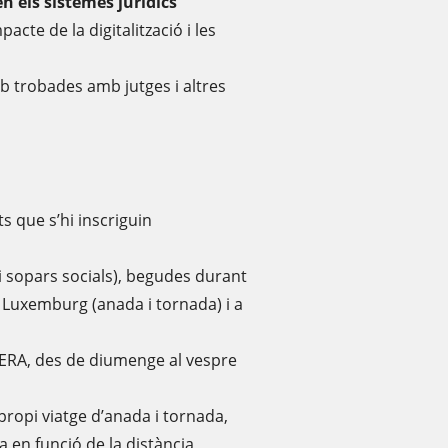
en els sistemes jurídics
mpacte de la digitalització i les
mb trobades amb jutges i altres
s que s’hi inscriguin
i sopars socials), begudes durant
 a Luxemburg (anada i tornada) i a
r ERA, des de diumenge al vespre
propi viatge d’anada i tornada,
 en funció de la distància