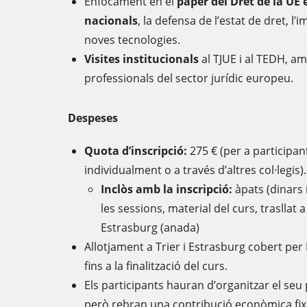
Enfocament en el
paper del Dret de la UE 
nacionals
, la defensa de l’estat de dret, l’i
noves tecnologies.
Visites institucionals
al TJUE i al TEDH, a
professionals del sector jurídic europeu.
Despeses
Quota d’inscripció:
275 € (per a participant
individualment o a través d’altres col·legis).
Inclòs amb la inscripció:
àpats (dinars 
les sessions, material del curs, trasllat
Estrasburg (anada)
Allotjament a Trier i Estrasburg cobert pe
fins a la finalització del curs.
Els participants hauran d’organitzar el seu 
però rebran una contribució econòmica fixa