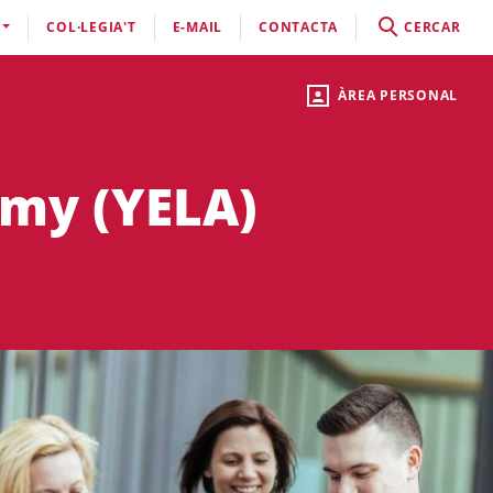
COL·LEGIA'T
E-MAIL
CONTACTA
CERCAR
ÀREA PERSONAL
my (YELA)