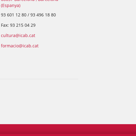
(Espanya)
93 601 12 80 / 93 496 18 80
Fax: 93 215 04 29
cultura@icab.cat
formacio@icab.cat