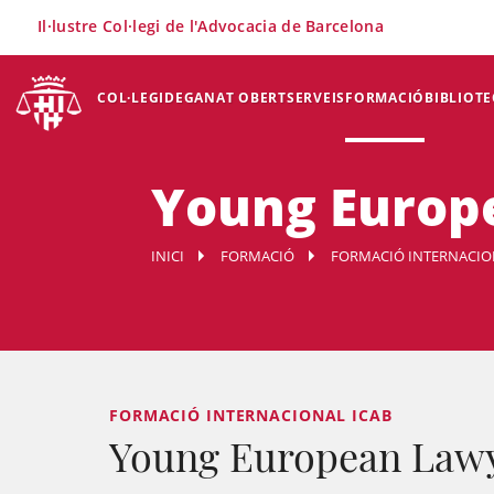
×
Il·lustre Col·legi de l'Advocacia de Barcelona
COL·LEGI
DEGANAT OBERT
SERVEIS
FORMACIÓ
BIBLIOTE
Young Europ
INICI
FORMACIÓ
FORMACIÓ INTERNACIO
FORMACIÓ INTERNACIONAL ICAB
Young European Law