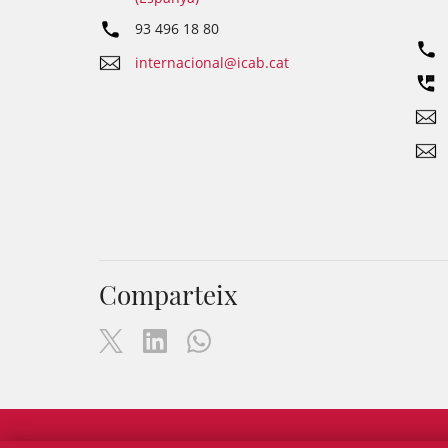
93 496 18 80
internacional@icab.cat
Comparteix