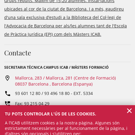
Grups reduïts. Màxim de 15-20 alumnes. Instal·lacions
ubicades al cor de la ciutat de Barcelona. I a més, gaudireu
d'una sala exclusiva d’estudi a la Biblioteca del Col·legi de
l'Advocacia de Barcelona per als/les alumnes tant de l'Escola
de Pràctica Jurídica (EPJ) com dels Màsters ICAB.
Contacte
SECRETARIA TÈCNICA CAMPUS ICAB / MÀSTERS FORMACIÓ
Mallorca, 283 / Mallorca, 281 (Centre de Formació)
08037 Barcelona , Barcelona (Espanya)
93 601 12 80 / 93 496 18 80
- EXT.
5334
Fax: 93 215 04 29
×
TU POTS CONTROLAR L'ÚS DE LES COOKIES.
campus@icab.cat
A l’ICAB utilitzem cookies a la nostra pàgina. Algunes són
masters@icab.cat
estrictament necessàries per al funcionament de la pàgina, i
d'altres són opcionals i s'utilitzen per: