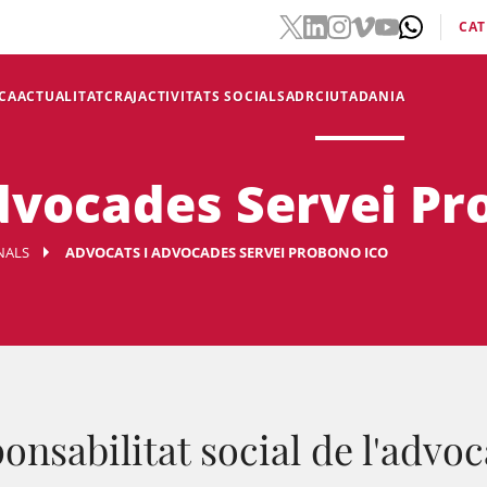
CAT
CA
ACTUALITAT
CRAJ
ACTIVITATS SOCIALS
ADR
CIUTADANIA
dvocades Servei Pr
NALS
ADVOCATS I ADVOCADES SERVEI PROBONO ICO
onsabilitat social de l'advoc