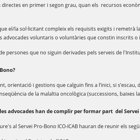
 directes en primer i segon grau, quan els recursos econòmic
e el/la sol·licitant compleix els requisits exigits i remetrà la
s advocades voluntaris o voluntàries que constin inscrits o i
 de persones que no siguin derivades pels serveis de l'Instit
-Bono?
orientació i gestions que calguin fins a l’inici, si s’escau,
nseqüència de la malaltia oncològica (successions, baixes la
 i les advocades han de complir per formar part del Serve
iure's al Servei Pro-Bono ICO-ICAB hauran de reunir els segü