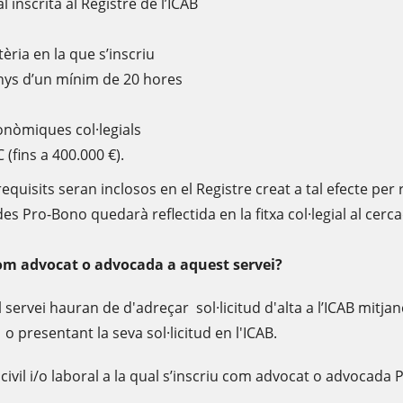
l inscrita al Registre de l’ICAB
èria en la que s’inscriu
anys d’un mínim de 20 hores
conòmiques col·legials
(fins a 400.000 €).
equisits seran inclosos en el Registre creat a tal efecte per r
des Pro-Bono quedarà reflectida en la fitxa col·legial al cer
com advocat o advocada a aquest servei?
l servei hauran de d'adreçar sol·licitud d'alta a l’ICAB mitj
 o presentant la seva sol·licitud en l'ICAB.
a, civil i/o laboral a la qual s’inscriu com advocat o advocada