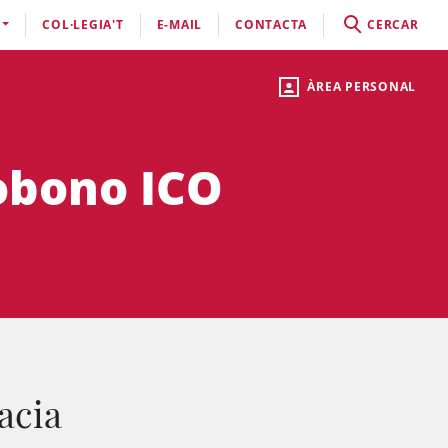
COL·LEGIA'T
E-MAIL
CONTACTA
CERCAR
ÀREA PERSONAL
obono ICO
acia