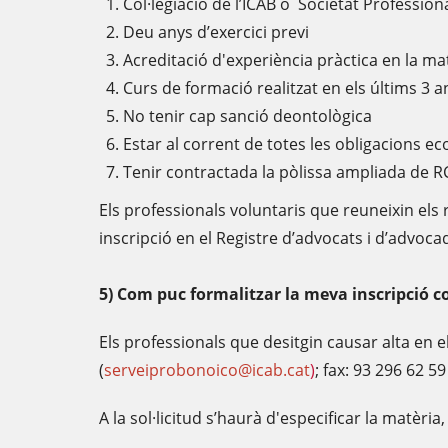
Col·legiació de l’ICAB o Societat Professiona
Deu anys d’exercici previ
Acreditació d'experiència pràctica en la mat
Curs de formació realitzat en els últims 3 
No tenir cap sanció deontològica
Estar al corrent de totes les obligacions e
Tenir contractada la pòlissa ampliada de RC 
Els professionals voluntaris que reuneixin els r
inscripció en el Registre d’advocats i d’advoca
5) Com puc formalitzar la meva inscripció 
Els professionals que desitgin causar alta en e
(
serveiprobonoico@icab.cat
)
; fax: 93 296 62 59
A la sol·licitud s’haurà d'especificar la matèri