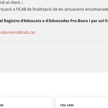
 el client, i
icació a l’ICAB de finalització de les actuacions encomanad
el Registre d’Advocats o d’Advocades Pro-Bono i per sol·l
robonoico@icab.cat
EGI
COL·LEGI