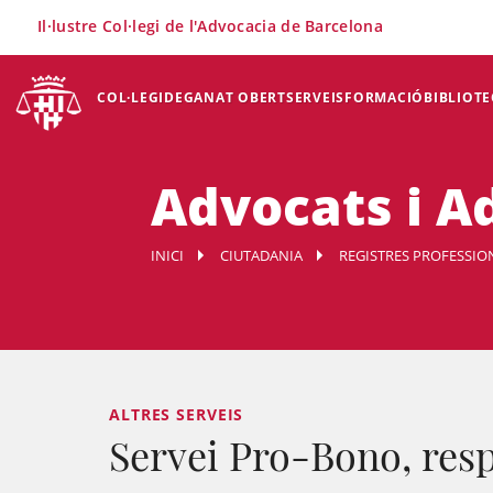
×
Il·lustre Col·legi de l'Advocacia de Barcelona
COL·LEGI
DEGANAT OBERT
SERVEIS
FORMACIÓ
BIBLIOTE
Advocats i A
INICI
CIUTADANIA
REGISTRES PROFESSIO
ALTRES SERVEIS
Servei Pro-Bono, resp