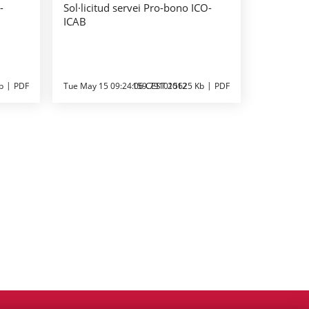
-
Sol·licitud servei Pro-bono ICO-
ICAB
b
PDF
Tue May 15 09:24:06 CEST 2012
159.791015625 Kb
PDF