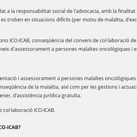
at a la responsabilitat social de l’advocacia, amb la finalit
es troben en situacions difícils (per motiu de malaltia, d’excl
no ICO-ICAB, conseqüència del conveni de col·laboració de 30
 serveis d'assessorament a persones malaltes oncològiques i 
rientació i assessorament a persones malaltes oncològiques i
onseqüència de la malaltia, així com per les gestions i actua
ener, d’assistència jurídica gratuïta.
e col·laboració ICO-ICAB.
ICO-ICAB?