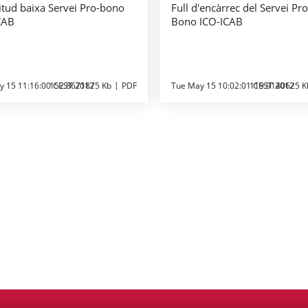
citud baixa Servei Pro-bono
Full d'encàrrec del Servei Pro
CAB
Bono ICO-ICAB
y 15 11:16:00 CEST 2012
152.8671875 Kb
PDF
Tue May 15 10:02:01 CEST 2012
119.9140625 K