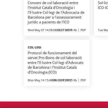
Conveni de col·laboració entre
Sol·li
l'Institut Català d'Oncologia i
ICO-I
l'Il·lustre Col·legi de l'Advocacia de
Barcelona per a l'assessorament
jurídic a pacients de l'ICO
Wed May 07 14:58:00 CEST 2014
234.2734375 Kb
PDF
Tue Ma
COL·LEGI
Protocol de funcionament del
servei Pro-Bono de col·laboració
entre l’Il·lustre Col·legi d’Advocats
de Barcelona i l’Institut Català
d’Oncologia (ICO)
Mon May 14 15:48:36 CEST 2012
389.380859375 Kb
PDF