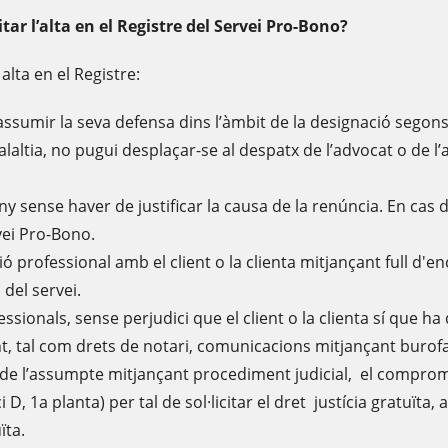
ar l’alta en el Registre del Servei Pro-Bono?
lta en el Registre:
 i assumir la seva defensa dins l’àmbit de la designació seg
malaltia, no pugui desplaçar-se al despatx de l’advocat o de l
y sense haver de justificar la causa de la renúncia. En cas
vei Pro-Bono.
ió professional amb el client o la clienta mitjançant full d'e
del servei.
sionals, sense perjudici que el client o la clienta sí que ha
, tal com drets de notari, comunicacions mitjançant burofax
de l’assumpte mitjançant procediment judicial, el compromís 
ci D, 1a planta) per tal de sol·licitar el dret justícia gratuïta,
ïta.