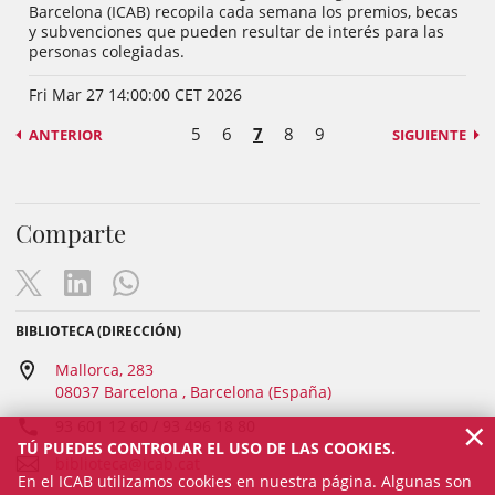
Barcelona (ICAB) recopila cada semana los premios, becas
y subvenciones que pueden resultar de interés para las
personas colegiadas.
Fri Mar 27 14:00:00 CET 2026
5
6
7
8
9
ANTERIOR
SIGUIENTE
Comparte
BIBLIOTECA (DIRECCIÓN)
Mallorca, 283
08037 Barcelona , Barcelona (España)
×
93 601 12 60 / 93 496 18 80
TÚ PUEDES CONTROLAR EL USO DE LAS COOKIES.
biblioteca@icab.cat
En el ICAB utilizamos cookies en nuestra página. Algunas son