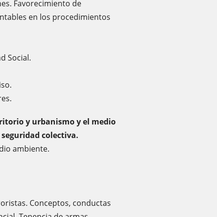
nes. Favorecimiento de
ontables en los procedimientos
d Social.
iso.
res.
ritorio y urbanismo y el medio
seguridad colectiva.
edio ambiente.
rroristas. Conceptos, conductas
ncial. Tenencia de armas.