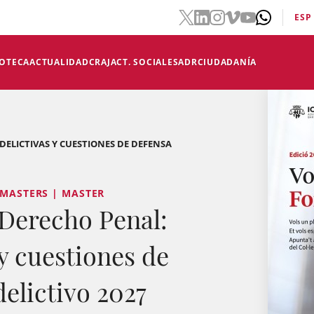
ESP
IOTECA
ACTUALIDAD
CRAJ
ACT. SOCIALES
ADR
CIUDADANÍA
ELICTIVAS Y CUESTIONES DE DEFENSA
 MASTERS | MASTER
 Derecho Penal:
y cuestiones de
delictivo 2027