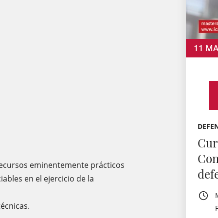
11
MA
DEFEN
Cur
Con
recursos eminentemente prácticos
def
ables en el ejercicio de la
técnicas.