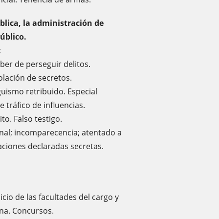
blica, la administración de
público.
:
er de perseguir delitos.
olación de secretos.
guismo retribuido. Especial
e tráfico de influencias.
to. Falso testigo.
ional; incomparecencia; atentado a
uaciones declaradas secretas.
cicio de las facultades del cargo y
ena. Concursos.