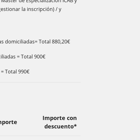
x Máster de Especialización ICAB y
stionar la inscripción) / y
as domiciliadas= Total 880,20€
iliadas = Total 900€
 = Total 990€
Importe con
mporte
descuento*