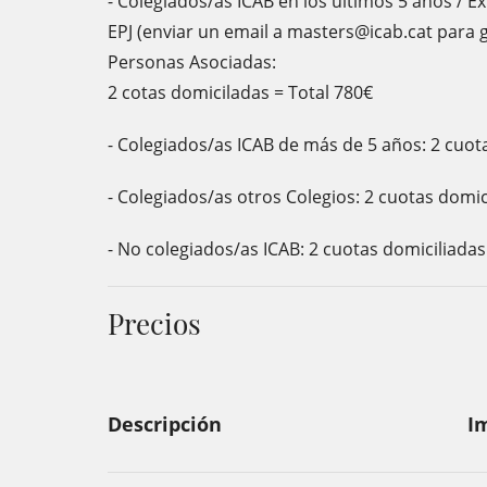
- Colegiados/as ICAB en los últimos 5 años / E
EPJ (enviar un email a masters@icab.cat para ge
Personas Asociadas:
2 cotas domiciladas = Total 780€
- Colegiados/as ICAB de más de 5 años: 2 cuot
- Colegiados/as otros Colegios: 2 cuotas domic
- No colegiados/as ICAB: 2 cuotas domiciliadas
Precios
Descripción
I