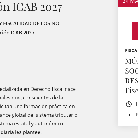
24
MA
ión ICAB 2027
Y FISCALIDAD DE LOS NO
ición ICAB 2027
FISCA
MÓD
SOC
RES
Fis
cializada en Derecho fiscal nace
ales que, conscientes de la
licitan una formación práctica en
ance global del sistema tributario
stema estatal y autonómico
diaria les plantee.