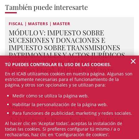
También puede interesarte
FISCAL | MASTERS | MASTER
MÓDULO V: IMPUESTO SOBRE
SUCESIONES Y DONACIONES E
IMPUESTO SOBRE TRANSMISIONES
PATRIMONIALES Y ACTOS JURÍDICOS
×
DOCUMENTADOS del Máster de
TÚ PUEDES CONTROLAR EL USO DE LAS COOKIES.
Derecho Fiscal, Edición ICAB 2027
En el ICAB utilizamos cookies en nuestra página. Algunas son
estrictamente necesarias para el funcionamiento de la
página, y otros son opcionales y se utilizan para:
Del 27/10/2027 al 15/12/2027
Medir cómo se utiliza la página web.
FISCAL | MASTERS | MASTER
MÓDULO IV: IVA, IMPUESTOS
Habilitar la personalización de la página web.
ESPECIALES E IMPUESTOS LOCALES
Para funciones de publicidad, marketing y redes sociales.
del Máster de Derecho Fiscal, Edición
Al hacer clic en 'Aceptar todas', aceptas la instalación de
ICAB 2027
todas las cookies. Si prefieres configurar tú mismo / a o
rechazarlas, haz clic en 'Configuración de cookies'.