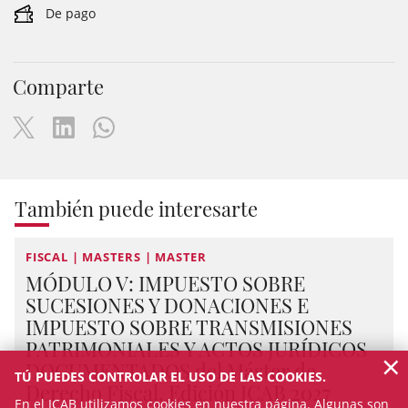
De pago
Comparte
También puede interesarte
FISCAL | MASTERS | MASTER
MÓDULO V: IMPUESTO SOBRE
SUCESIONES Y DONACIONES E
IMPUESTO SOBRE TRANSMISIONES
PATRIMONIALES Y ACTOS JURÍDICOS
×
DOCUMENTADOS del Máster de
TÚ PUEDES CONTROLAR EL USO DE LAS COOKIES.
Derecho Fiscal, Edición ICAB 2027
En el ICAB utilizamos cookies en nuestra página. Algunas son