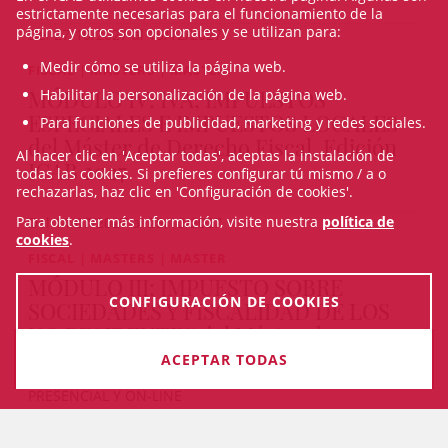
estrictamente necesarias para el funcionamiento de la
página, y otros son opcionales y se utilizan para:
Del 27/10/2027 al 15/12/2027
Medir cómo se utiliza la página web.
FISCAL | MASTERS | MASTER
MÓDULO IV: IVA, IMPUESTOS
Habilitar la personalización de la página web.
ESPECIALES E IMPUESTOS LOCALES
Para funciones de publicidad, marketing y redes sociales.
del Máster de Derecho Fiscal, Edición
Al hacer clic en 'Aceptar todas', aceptas la instalación de
ICAB 2027
todas las cookies. Si prefieres configurar tú mismo / a o
rechazarlas, haz clic en 'Configuración de cookies'.
Para obtener más información, visite nuestra
política de
Del 14/07/2027 al 25/10/2027
cookies
.
FISCAL | MASTERS | MASTER
MÓDULO III: IMPUESTO SOBRE
CONFIGURACIÓN DE COOKIES
SOCIEDADES Y FISCALIDAD DE LOS
NO RESIDENTES del Máster de
Derecho Fiscal, Edición ICAB 2027
INSCRÍBETE
ACEPTAR TODAS
PRESENCIAL Y ON-LINE
Del 24/05/2027 al 12/07/2027